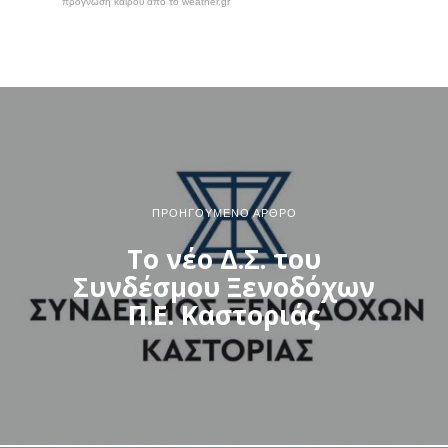
πρόγνωση καιρού από το weather.gr
ΠΡΟΗΓΟΎΜΕΝΟ ΆΡΘΡΟ
Το νέο Δ.Σ. του
Συνδέσμου Ξενοδόχων
Π.Ε. Καστοριάς