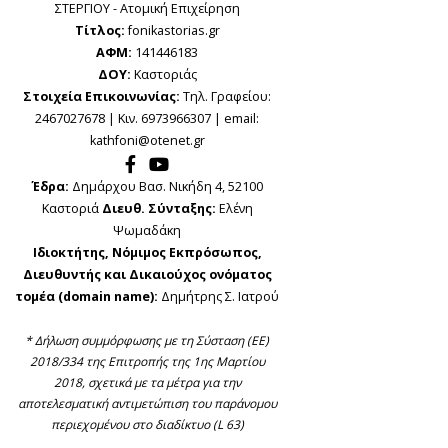
ΣΤΕΡΓΙΟΥ - Ατομική Επιχείρηση
Τίτλος:
fonikastorias.gr
ΑΦΜ:
141446183
ΔΟΥ:
Καστοριάς
Στοιχεία Επικοινωνίας:
Τηλ. Γραφείου:
2467027678 | Κιν. 6973966307 | email:
kathfoni@otenet.gr
Έδρα:
Δημάρχου Βασ. Νικήδη 4, 52100
Καστοριά
Διευθ. Σύνταξης:
Ελένη
Ψωμαδάκη
Ιδιοκτήτης, Νόμιμος Εκπρόσωπος,
Διευθυντής και Δικαιούχος ονόματος
τομέα (domain name):
Δημήτρης Σ. Ιατρού
* Δήλωση συμμόρφωσης με τη Σύσταση (ΕΕ)
2018/334 της Επιτροπής της 1ης Μαρτίου
2018, σχετικά με τα μέτρα για την
αποτελεσματική αντιμετώπιση του παράνομου
περιεχομένου στο διαδίκτυο (L 63)