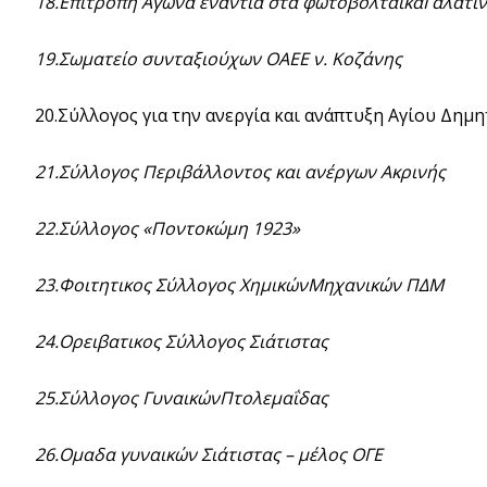
18.Επιτροπή Αγώνα ενάντια στα φωτοβολταικαΓαλατι
19.Σωματείο συνταξιούχων ΟΑΕΕ ν. Κοζάνης
20.Σύλλογος για την ανεργία και ανάπτυξη Αγίου Δημη
21.Σύλλογος Περιβάλλοντος και ανέργων Ακρινής
22.Σύλλογος «Ποντοκώμη 1923»
23.Φοιτητικος Σύλλογος ΧημικώνΜηχανικών ΠΔΜ
24.Ορειβατικος Σύλλογος Σιάτιστας
25.Σύλλογος ΓυναικώνΠτολεμαΐδας
26.Ομαδα γυναικών Σιάτιστας – μέλος ΟΓΕ