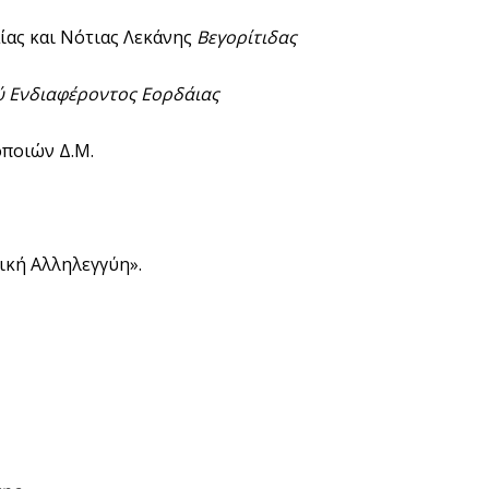
ίας και Νότιας Λεκάνης
Βεγορίτιδας
ύ Ενδιαφέροντος Εορδάιας
ποιών Δ.Μ.
ική Αλληλεγγύη».