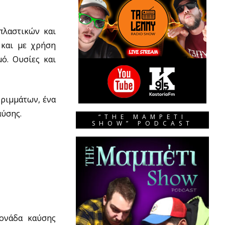
πλαστικών και
 και με χρήση
ό. Ουσίες και
ρριμμάτων, ένα
αύσης.
“THE MAMPETI
SHOW” PODCAST
μονάδα καύσης