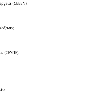
ργεια. (ΣΕΕΕΝ).
Κοζανης
ς (ΣΕΥΠΕ).
ίο.