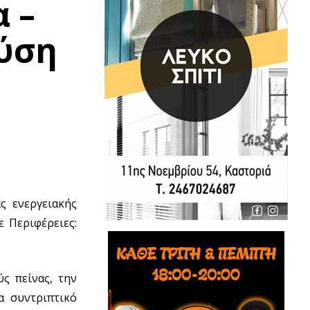
 –
ύση
ς ενεργειακής
 Περιφέρειες:
ς πείνας, την
α συντριπτικό