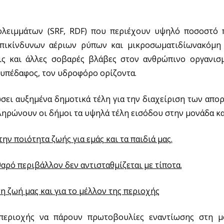
πολειμμάτων (SRF, RDF) που περιέχουν υψηλό ποσοστό 
επικίνδυνων αέριων ρύπων και μικροσωματιδίωνακόμη
ς και άλλες σοβαρές βλάβες στον ανθρώπινο οργανισμ
 υπέδαφος, τον υδροφόρο ορίζοντα.
σει αυξημένα δημοτικά τέλη για την διαχείριση των απο
πληρώνουν οι δήμοι τα υψηλά τέλη εισόδου στην μονάδα κ
ν ποιότητα ζωής για εμάς και τα παιδιά μας.
αρό περιβάλλον δεν αντισταθμίζεται με τίποτα.
η ζωή μας και για το μέλλον της περιοχής
 περιοχής να πάρουν πρωτοβουλίες εναντίωσης στη 