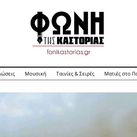
λώσεις
Μουσική
Ταινίες & Σειρές
Ματιές στο Π