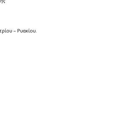
νης
τρίου – Ρυακίου.