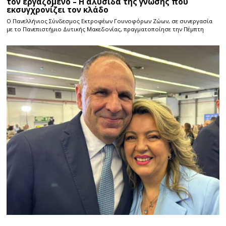
τον εργαζόμενο – Η αλυσίδα της γνώσης που
εκσυγχρονίζει τον κλάδο
Ο Πανελλήνιος Σύνδεσμος Εκτροφέων Γουνοφόρων Ζώων, σε συνεργασία
με το Πανεπιστήμιο Δυτικής Μακεδονίας, πραγματοποίησε την Πέμπτη