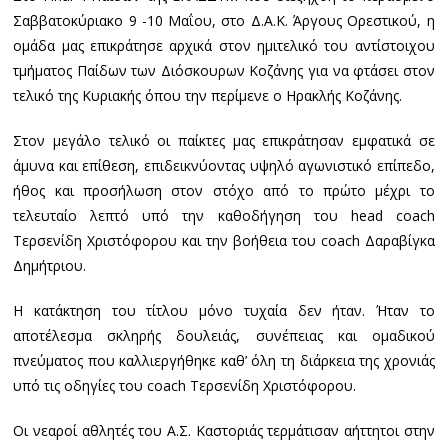
Σαββατοκύριακο 9 -10 Μαΐου, στο Δ.Α.Κ. Άργους Ορεστικού, η
ομάδα μας επικράτησε αρχικά στον ημιτελικό του αντίστοιχου
τμήματος Παίδων των Διόσκουρων Κοζάνης για να φτάσει στον
τελικό της Κυριακής όπου την περίμενε ο Ηρακλής Κοζάνης.
Στον μεγάλο τελικό οι παίκτες μας επικράτησαν εμφατικά σε
άμυνα και επίθεση, επιδεικνύοντας υψηλό αγωνιστικό επίπεδο,
ήθος και προσήλωση στον στόχο από το πρώτο μέχρι το
τελευταίο λεπτό υπό την καθοδήγηση του head coach
Τερσενίδη Χριστόφορου και την βοήθεια του coach Δαραβίγκα
Δημήτριου.
Η κατάκτηση του τίτλου μόνο τυχαία δεν ήταν. Ήταν το
αποτέλεσμα σκληρής δουλειάς, συνέπειας και ομαδικού
πνεύματος που καλλιεργήθηκε καθ’ όλη τη διάρκεια της χρονιάς
υπό τις οδηγίες του coach Τερσενίδη Χριστόφορου.
Οι νεαροί αθλητές του Α.Σ. Καστοριάς τερμάτισαν αήττητοι στην