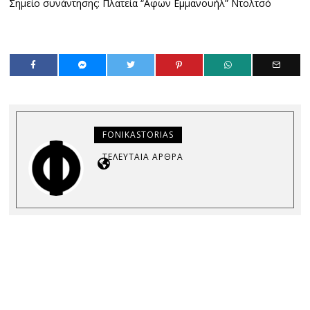
Σημείο συνάντησης: Πλατεία “Αφων Εμμανουήλ” Ντολτσό
FONIKASTORIAS
ΤΕΛΕΥΤΑΊΑ ΆΡΘΡΑ