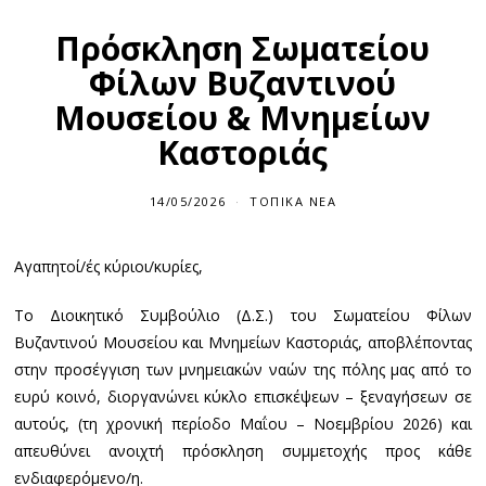
Πρόσκληση Σωματείου
Φίλων Βυζαντινού
Μουσείου & Μνημείων
Καστοριάς
14/05/2026
ΤΟΠΙΚΆ ΝΈΑ
Αγαπητοί/ές κύριοι/κυρίες,
Το Διοικητικό Συμβούλιο (Δ.Σ.) του Σωματείου Φίλων
Βυζαντινού Μουσείου και Μνημείων Καστοριάς, αποβλέποντας
στην προσέγγιση των μνημειακών ναών της πόλης μας από το
ευρύ κοινό, διοργανώνει κύκλο επισκέψεων – ξεναγήσεων σε
αυτούς, (τη χρονική περίοδο Μαΐου – Νοεμβρίου 2026) και
απευθύνει ανοιχτή πρόσκληση συμμετοχής προς κάθε
ενδιαφερόμενο/η.