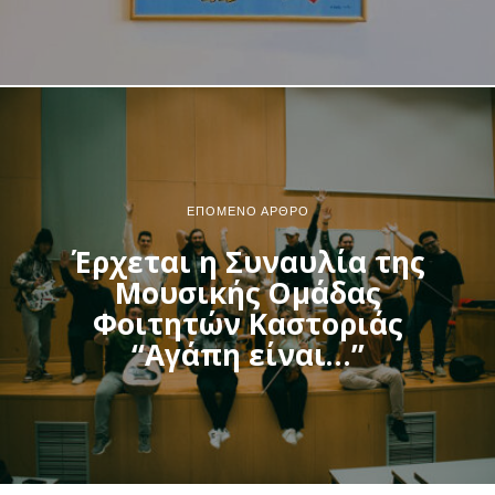
ΕΠΌΜΕΝΟ ΆΡΘΡΟ
Έρχεται η Συναυλία της
Μουσικής Ομάδας
Φοιτητών Καστοριάς
“Αγάπη είναι…”