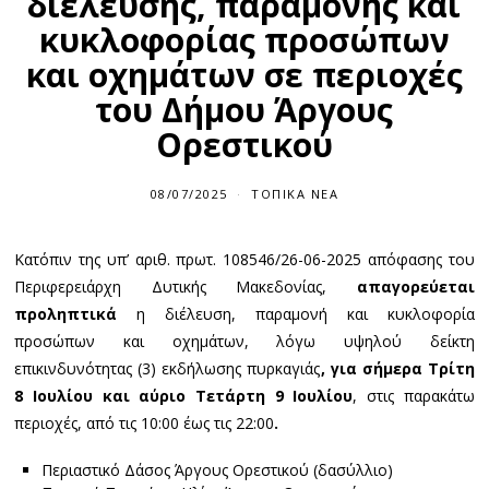
διέλευσης, παραμονής και
κυκλοφορίας προσώπων
και οχημάτων σε περιοχές
του Δήμου Άργους
Ορεστικού
08/07/2025
0
ΤΟΠΙΚΆ ΝΈΑ
8
/
0
Κατόπιν της υπ’ αριθ. πρωτ. 108546/26-06-2025 απόφασης του
7
/
Περιφερειάρχη Δυτικής Μακεδονίας,
απαγορεύεται
2
0
προληπτικά
η διέλευση, παραμονή και κυκλοφορία
2
προσώπων και οχημάτων, λόγω υψηλού δείκτη
5
επικινδυνότητας (3) εκδήλωσης πυρκαγιάς
, για σήμερα Τρίτη
8 Ιουλίου και αύριο Τετάρτη 9 Ιουλίου
, στις παρακάτω
περιοχές, από τις 10:00 έως τις 22:00
.
Περιαστικό Δάσος Άργους Ορεστικού (δασύλλιο)