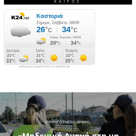
ΚΑΙΡΌΣ
πρόγνωση καιρού από το weather.gr
ΠΡΟΗΓΟΎΜΕΝΟ ΆΡΘΡΟ
«Μηδενική Ανοχή στη μη