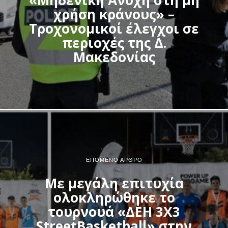
χρήση κράνους» –
Τροχονομικοί έλεγχοι σε
περιοχές της Δ.
Μακεδονίας
ΕΠΌΜΕΝΟ ΆΡΘΡΟ
Με μεγάλη επιτυχία
ολοκληρώθηκε το
τουρνουά «ΔΕΗ 3Χ3
StreetBasketball» στην