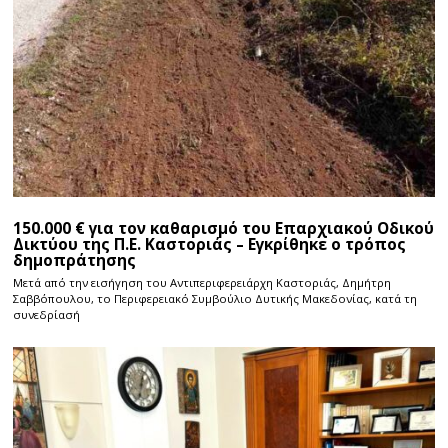
150.000 € για τον καθαρισμό του Επαρχιακού Οδικού
Δικτύου της Π.Ε. Καστοριάς – Εγκρίθηκε ο τρόπος
δημοπράτησης
Μετά από την εισήγηση του Αντιπεριφερειάρχη Καστοριάς, Δημήτρη
Σαββόπουλου, το Περιφερειακό Συμβούλιο Δυτικής Μακεδονίας, κατά τη
συνεδρίασή