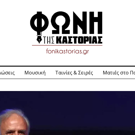
λώσεις
Μουσική
Ταινίες & Σειρές
Ματιές στο Π