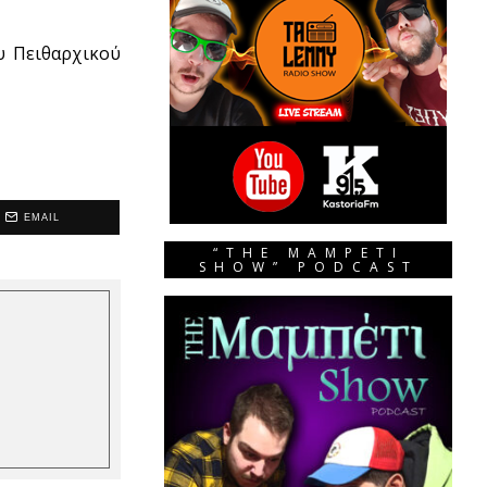
υ Πειθαρχικού
EMAIL
“THE MAMPETI
SHOW” PODCAST