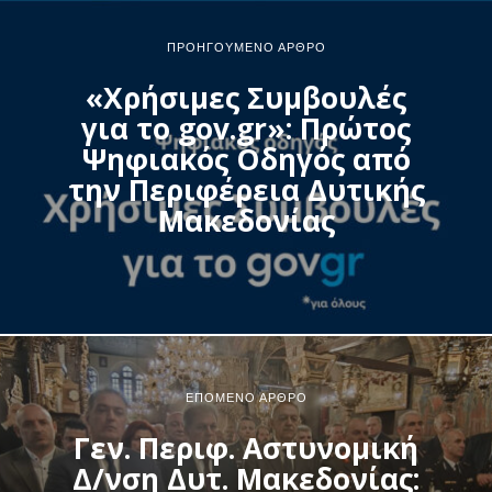
ΠΡΟΗΓΟΎΜΕΝΟ ΆΡΘΡΟ
«Χρήσιμες Συμβουλές
για το gov.gr»: Πρώτος
Ψηφιακός Οδηγός από
την Περιφέρεια Δυτικής
Μακεδονίας
ΕΠΌΜΕΝΟ ΆΡΘΡΟ
Γεν. Περιφ. Αστυνομική
Δ/νση Δυτ. Μακεδονίας: