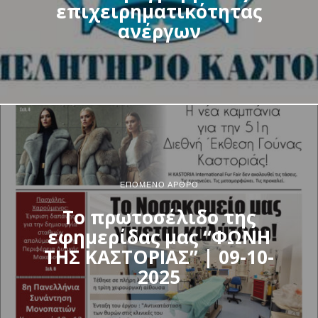
επιχειρηματικότητας
ανέργων
ΕΠΌΜΕΝΟ ΆΡΘΡΟ
Το πρωτοσέλιδο της
εφημερίδας μας “ΦΩΝΗ
ΤΗΣ ΚΑΣΤΟΡΙΑΣ” | 09-10-
2025