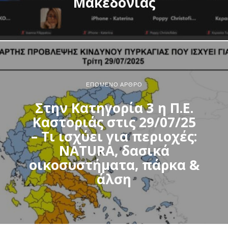
Μακεδονίας
ΕΠΌΜΕΝΟ ΆΡΘΡΟ
Στην Κατηγορία 3 η Π.Ε.
Καστοριάς στις 29/07/25
– Τι ισχύει για περιοχές:
NATURA, δασικά
οικοσυστήματα, πάρκα &
άλση