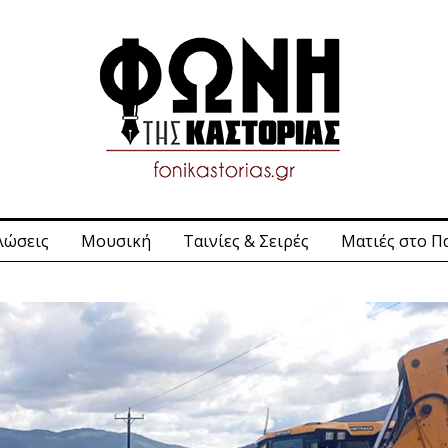
λώσεις
Μουσική
Ταινίες & Σειρές
Ματιές στο Π