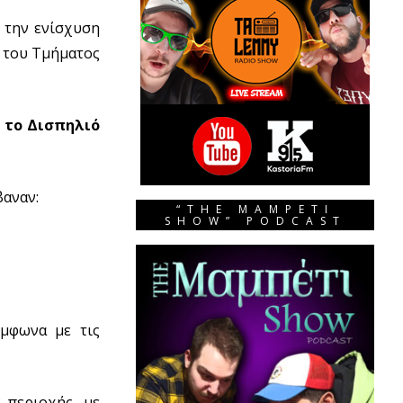
ι την ενίσχυση
ή του Τμήματος
ι το Δισπηλιό
βαναν:
“THE MAMPETI
SHOW” PODCAST
μφωνα με τις
 περιοχής, με