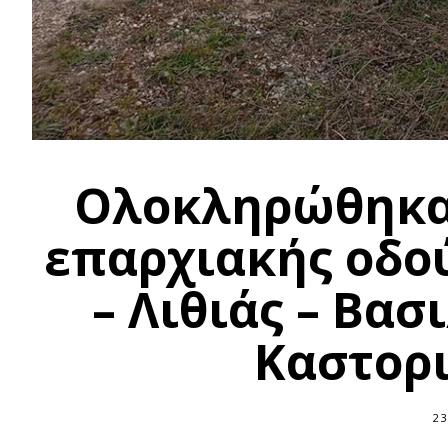
Ολοκληρώθηκαν
επαρχιακής οδο
– Λιθιάς – Βασ
Καστορι
23