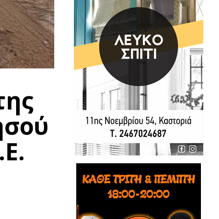
της
ησού
.Ε.