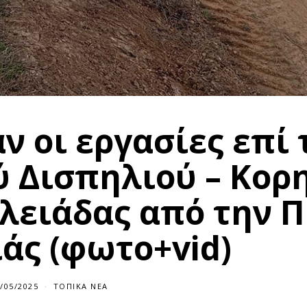
 οι εργασίες επί 
ύ Δισπηλιού – Κορ
ιλειάδας από την Π
άς (φωτο+vid)
/05/2025
ΤΟΠΙΚΆ ΝΈΑ