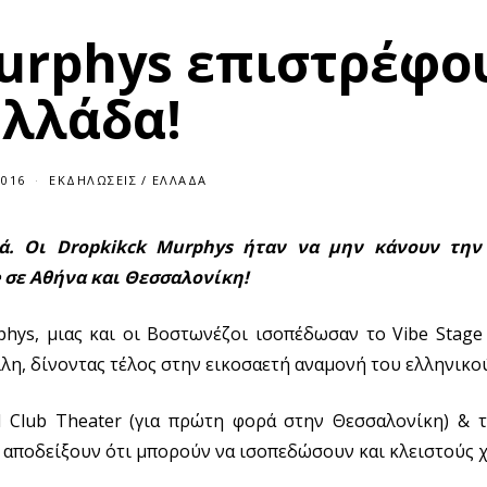
Murphys επιστρέφο
Ελλάδα!
2016
ΕΚΔΗΛΏΣΕΙΣ
/
ΕΛΛΆΔΑ
ά. Οι Dropkikck Murphys ήταν να μην κάνουν την
e σε Αθήνα και Θεσσαλονίκη!
hys, μιας και οι Βοστωνέζοι ισοπέδωσαν το Vibe Stage
λλη, δίνοντας τέλος στην εικοσαετή αναμονή του ελληνικο
l Club Theater (για πρώτη φορά στην Θεσσαλονίκη) & 
 αποδείξουν ότι μπορούν να ισοπεδώσουν και κλειστούς 