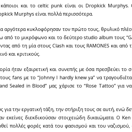
κάποιοι και το celtic punk είναι οι Dropkick Murphys
pkick Murphys είναι πολλά περισσότερα.
α αργότερα κυκλοφόρησαν τον πρώτο τους, θρυλικό πλέο
ω από το μικρόφωνο και το δεύτερο studio album τους “Gan
ώντας από τη μία στους Clash και τους RAMONES και από 
νό και κριτικούς.
ρία ήταν εξαιρετική και συνεπής με όσα πρεσβεύει το 
τους fans με το “Johnny I hardly knew ya” να τραγουδιέτα
nd Sealed in Blood” μας χάρισε το “Rose Tattoo” για ν
για την εργατική τάξη, την στήριξη τους σε αυτή, ενώ δεν
ν εκείνες διεκδικούσαν στοιχειώδη δικαιώματα. Ο Κen 
θεί πολλές φορές κατά του φασισμού και του ναζισμού,