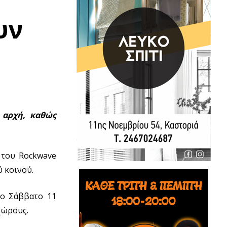
υν
 αρχή, καθώς
 του Rockwave
ύ κοινού.
το Σάββατο 11
χώρους.