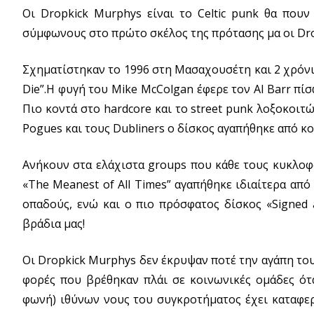
Οι Dropkick Murphys είναι το Celtic punk θα πουν 
σύμφωνους στο πρώτο σκέλος της πρότασης μα οι Dro
Σχηματίστηκαν το 1996 στη Μασαχουσέτη και 2 χρόνι
Die”.H φυγή του Mike McColgan έφερε τον Al Barr πίσ
Πιο κοντά στο hardcore και το street punk λοξοκοιτ
Pogues και τους Dubliners o δίσκος αγαπήθηκε από κοι
Ανήκουν στα ελάχιστα groups που κάθε τους κυκλοφο
«Τhe Meanest of All Times” αγαπήθηκε ιδιαίτερα από 
οπαδούς, ενώ και ο πιο πρόσφατος δίσκος «Signed a
βράδια μας!
Οι Dropkick Murphys δεν έκρυψαν ποτέ την αγάπη τους 
φορές που βρέθηκαν πλάι σε κοινωνικές ομάδες ότα
φωνή) ιθύνων νους του συγκροτήματος έχει καταφερ