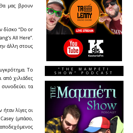
. Θα μας βρουν
ν δίσκο “Do or
g’s All Here”.
την άλλη στους
συγκρότημα. Το
“THE MAMPETI
SHOW” PODCAST
ι από χιλιάδες
α συνοδεύει τα
 ήταν λίγες οι
Casey (μπάσο,
 αποδεχόμενος