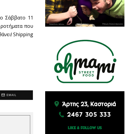
το Σάββατο 11
κροτήματα που
άνει! Shipping
EMAIL