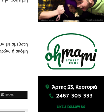
ύν με αμείωτη
αρών, ή ακόμη
EMAIL