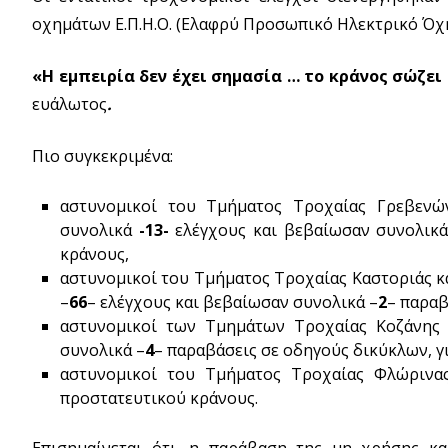
οχημάτων Ε.Π.Η.Ο. (Ελαφρύ Προσωπικό Ηλεκτρικό Όχημ
«Η εμπειρία δεν έχει σημασία … το κράνος σώζει
ευάλωτος
.
Πιο συγκεκριμένα:
αστυνομικοί του Τμήματος Τροχαίας Γρεβενώ
συνολικά
-13-
ελέγχους και βεβαίωσαν συνολικά
κράνους,
αστυνομικοί του Τμήματος Τροχαίας Καστοριάς κ
–
66
– ελέγχους και βεβαίωσαν συνολικά –
2
– παραβ
αστυνομικοί των Τμημάτων Τροχαίας Κοζάνης κ
συνολικά –
4
– παραβάσεις σε οδηγούς δικύκλων, γ
αστυνομικοί του Τμήματος Τροχαίας Φλώρινας
προστατευτικού κράνους.
Επισημαίνεται ότι, η παράβαση της μη χρήσης κ