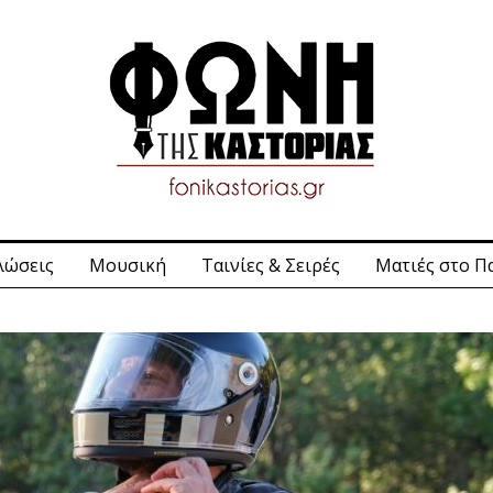
λώσεις
Μουσική
Ταινίες & Σειρές
Ματιές στο Π