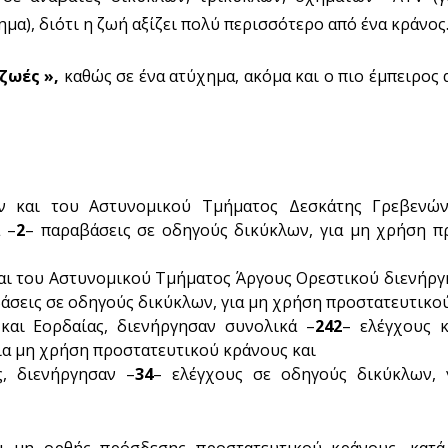
α), διότι η ζωή αξίζει πολύ περισσότερο από ένα κράνος
 ζωές »,
καθώς σε ένα ατύχημα, ακόμα και ο πιο έμπειρος 
ν και του Αστυνομικού Τμήματος Δεσκάτης Γρεβενών
 –
2
– παραβάσεις σε οδηγούς δικύκλων, για μη χρήση π
αι του Αστυνομικού Τμήματος Άργους Ορεστικού διενήργ
άσεις σε οδηγούς δικύκλων, για μη χρήση προστατευτικο
αι Εορδαίας, διενήργησαν συνολικά –
242
– ελέγχους 
ια μη χρήση προστατευτικού κράνους και
, διενήργησαν –
34
– ελέγχους σε οδηγούς δικύκλων,
αι μη ορθής πρόσδεσης προστατευτικού κράνους, κατ