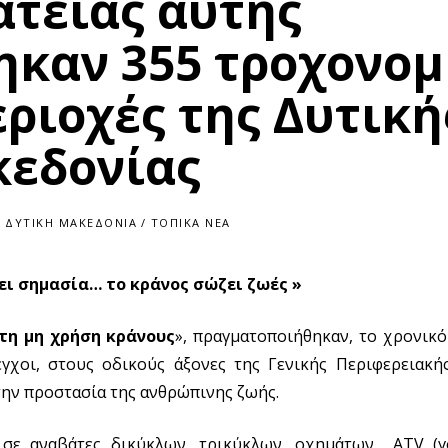
ατείας αυτής
καν 355 τροχονομ
εριοχές της Δυτική
κεδονίας
ΔΥΤΙΚΉ ΜΑΚΕΔΟΝΊΑ
/
ΤΟΠΙΚΆ ΝΈΑ
χει σημασία… το κράνος σώζει ζωές »
τη μη χρήση κράνους
», πραγματοποιήθηκαν, το χρονικ
εγχοι, στους οδικούς άξονες της Γενικής Περιφερειακή
ην προστασία της ανθρώπινης ζωής.
ν σε αναβάτες δικύκλων, τρικύκλων, οχημάτων ATV (γ