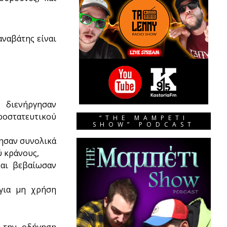
.
αναβάτης είναι
 διενήργησαν
ροστατευτικού
“THE MAMPETI
SHOW” PODCAST
ησαν συνολικά
ύ κράνους,
και βεβαίωσαν
 για μη χρήση
ά την οδήγηση