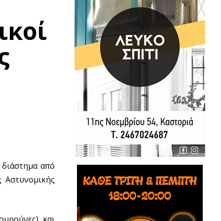
ικοί
ς
ό διάστημα από
ς Αστυνομικής
ουρούνες) και