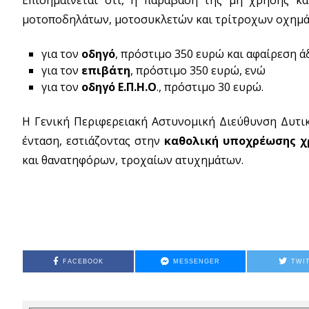
μοτοποδηλάτων, μοτοσυκλετών και τρίτροχων οχημάτ
για τον
οδηγό
, πρόστιμο 350 ευρώ και αφαίρεση ά
για τον
επιβάτη
, πρόστιμο 350 ευρώ, ενώ
για τον
οδηγό Ε.Π.Η.Ο
., πρόστιμο 30 ευρώ.
Η Γενική Περιφερειακή Αστυνομική Διεύθυνση Δυτικ
ένταση, εστιάζοντας στην
καθολική υποχρέωσης χ
και θανατηφόρων, τροχαίων ατυχημάτων.
FACEBOOK
MESSENGER
TWI