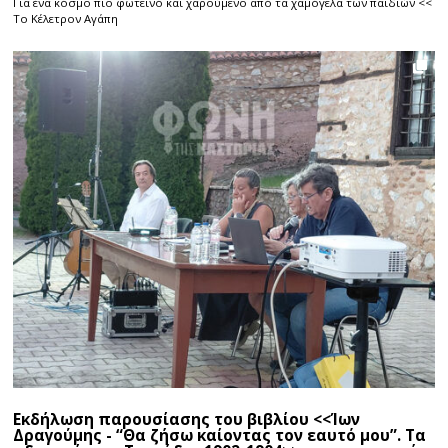
Για ένα κόσμο πιο φωτεινό και χαρούμενο από τα χαμόγελα των παιδιών <<
Το Κέλετρον Αγάπη
Εκδήλωση παρουσίασης του βιβλίου <<Ίων
Δραγούμης - “Θα ζήσω καίοντας τον εαυτό μου”. Τα