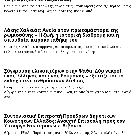
Όπως αναφέρει το ertnews.gr, τέλος στις μετακινήσεις στο εξωτερικό με τις
παλαιού τύπου αστυνομικές ταυτότητες μπαίνει από
Λάκης Χαλκιάς: Αντίο στον πρωτομάστορα της
ρωμιοσύνης – Η ζωή, η ιστορική διαδρομή και η
σπουδαία παρακαταθήκη του
Ο Λάκης Χαλκιάς, υπερήφανος θεματοφύλακας του δημοτικού, λαϊκού και
πολιτικού τραγουδιού και της συλλογικής μας μνήμης
Σύγκρουση ελικοπτέρων στην Ψάθα: Δύο νεκροί,
ένας Έλληνας και ένας Ρουμάνος – Εξετάζεται το
ενδεχόμενο ανθρώπινου λάθους
Σύμφωνα με το newsit.gr, τραγική κατάληξη είχε η
σύγκρουση δύο ελικοπτέρων τύπου Bell, τα οποία επιχειρούσαν στη φωτιά
στα
Συντονιστική Επιτροπή Προέδρων Δημοτικών
Κοινοτήτων Ελλάδος: Ανοιχτή Επιστολή προς τον
Υπουργό Εσωτερικών κ. Λιβάνιο
Θέματα: 1.Εξοδα Παράστασης αντί εξόδων κίνησης 2.Αναστολή σύνταξης