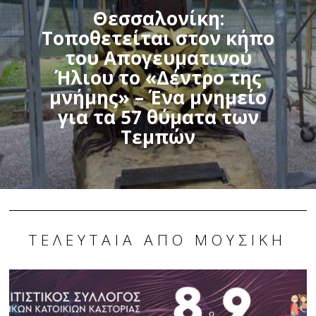
Θεσσαλονίκη:
Τοποθετείται στον κήπο
του Απογευματινού
Ήλιου το «Δέντρο της
μνήμης» – Ένα μνημείο
για τα 57 θύματα των
Τεμπών
ΤΕΛΕΥΤΑΊΑ ΑΠΌ ΜΟΥΣΙΚΉ