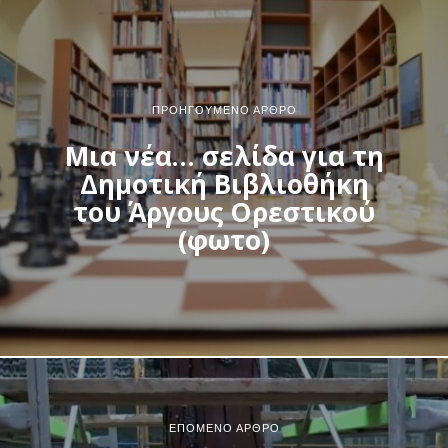
ΠΡΟΗΓΟΎΜΕΝΟ ΆΡΘΡΟ
Μια νέα… σελίδα για τη
Δημοτική Βιβλιοθήκη
του Άργους Ορεστικού
(φωτο)
ΕΠΌΜΕΝΟ ΆΡΘΡΟ