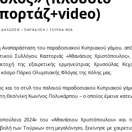
πορτάζ+video)
ΚΔΗΛΏΣΕΙΣ
/
ΠΑΡΆΔΟΣΗ
/
ΤΟΠΙΚΆ ΝΈΑ
ή Αναπαράσταση του παραδοσιακού Κυπριακού γάμου, από
ικού Συλλόγου Καστοριάς «Αθανάσιος Χριστόπουλος»,
τοχή της εξαιρετικής ερμηνεύτριας Χρυσούλας Κεχα
 κόσμο Πάρκο Ολυμπιακής Φλόγας της πόλης μας.
θος και το στυλ του παλαιού παραδοσιακού Κυπριακού γάμ
στη Θεσ/νίκη Κων/νος Πολυκάρπου – ο οποίος έμεινε κατ
οπούλεια 2024» του «Αθανάσιου Χριστόπουλου» και τ
βολή των Τούρκων στη μεγαλόνησο, ξεκίνησε με χαιρετι