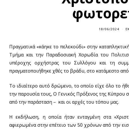
φωτορε
18/06/2024
1
Ε
8
/
0
Πραγματικά «κάηκε το πελεκούδι» στην καταπληκτικ
6
/
Τμήμα και την Παραδοσιακή Χορωδία του Πολιτιστ
2
0
υπέροχης ορχήστρας του Συλλόγου και τη συμμε
2
4
πραγματοποιήθηκε χθές το βράδυ, στο κατάμεστο από
Το ιδιαίτερο αυτό δρώμενο, το οποίο είχε όλο το ή
την παρουσία τους, Ο Γενικός Πρόξενος της Κύπρου 
από την παράσταση – και οι αρχές του τόπου μας.
Η εκδήλωση, η οποία ήταν ενταγμένη στα «Χριστ
αφιερωμένα στην επέτειο των 50 χρόνων από την εισ