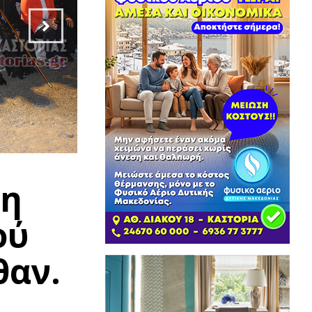
 η
ού
θαν.