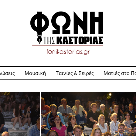
λώσεις
Μουσική
Ταινίες & Σειρές
Ματιές στο Π