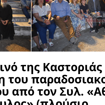
ινό της Καστοριάς
 του παραδοσιακ
υ από τον Συλ. «Α
υλος» (πλούσιο