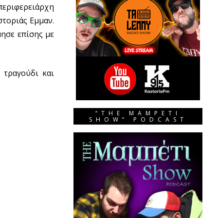
περιφερειάρχη
τοριάς Εμμαν.
ησε επίσης με
 τραγούδι και
“THE MAMPETI
SHOW” PODCAST