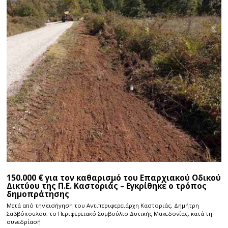
150.000 € για τον καθαρισμό του Επαρχιακού Οδικού
Δικτύου της Π.Ε. Καστοριάς – Εγκρίθηκε ο τρόπος
δημοπράτησης
Μετά από την εισήγηση του Αντιπεριφερειάρχη Καστοριάς, Δημήτρη
Σαββόπουλου, το Περιφερειακό Συμβούλιο Δυτικής Μακεδονίας, κατά τη
συνεδρίασή