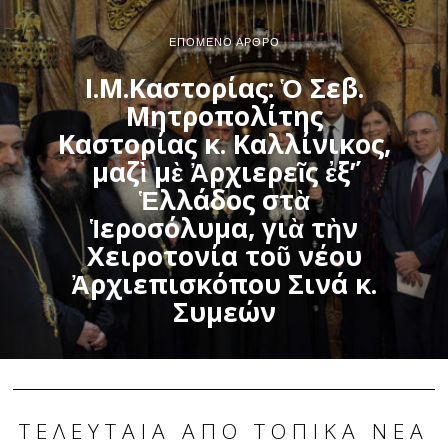
ΕΠΌΜΕΝΟ ΆΡΘΡΟ
Ι.Μ.Καστορίας: Ὁ Σεβ.
Μητροπολίτης
Καστορίας κ. Καλλίνικος,
μαζὶ μὲ Ἀρχιερεῖς ἐξ΄’
Ἑλλάδος στὰ
Ἱεροσόλυμα, γιὰ τὴν
Χειροτονία τοῦ νέου
Ἀρχιεπισκόπου Σινά κ.
Συμεών
ΤΕΛΕΥΤΑΊΑ ΑΠΌ ΤΟΠΙΚΆ ΝΈΑ