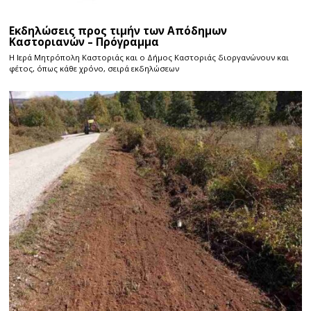
Εκδηλώσεις προς τιμήν των Απόδημων
Καστοριανών – Πρόγραμμα
Η Ιερά Μητρόπολη Καστοριάς και ο Δήμος Καστοριάς διοργανώνουν και
φέτος, όπως κάθε χρόνο, σειρά εκδηλώσεων