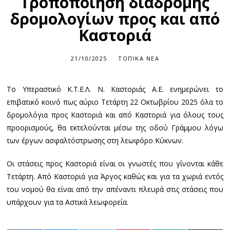
Τροποποίηση διαδρομής
δρομολογίων προς και από
Καστοριά
21/10/2025
2
ΤΟΠΙΚΆ ΝΈΑ
1
/
1
Το Υπεραστικό Κ.Τ.Ε.Λ. Ν. Καστοριάς Α.Ε. ενημερώνει το
0
/
επιβατικό κοινό πως αύριο Τετάρτη 22 Οκτωβρίου 2025 όλα το
2
0
δρομολόγια προς Καστοριά και από Καστοριά για όλους τους
2
προορισμούς, θα εκτελούνται μέσω της οδού Γράμμου λόγω
5
των έργων ασφαλτόστρωσης στη λεωφόρο Κύκνων.
Οι στάσεις προς Καστοριά είναι οι γνωστές που γίνονται κάθε
Τετάρτη. Από Καστοριά για Άργος καθώς και για τα χωριά εντός
του νομού θα είναι από την απέναντι πλευρά στις στάσεις που
υπάρχουν για τα Αστικά λεωφορεία.