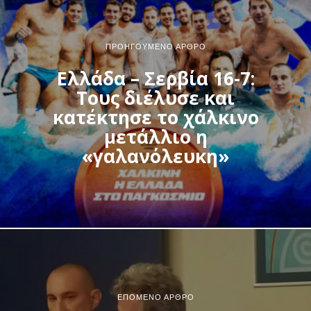
ΠΡΟΗΓΟΎΜΕΝΟ ΆΡΘΡΟ
Ελλάδα – Σερβία 16-7:
Τους διέλυσε και
κατέκτησε το χάλκινο
μετάλλιο η
«γαλανόλευκη»
ΕΠΌΜΕΝΟ ΆΡΘΡΟ