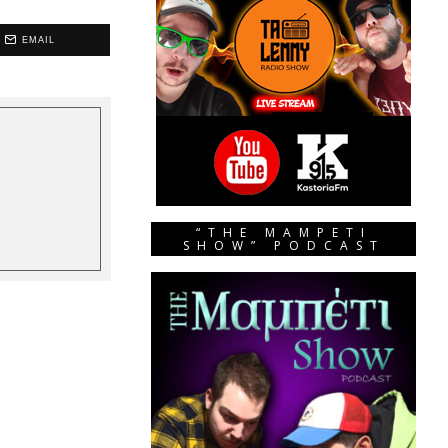
EMAIL
“THE MAMPETI
SHOW” PODCAST