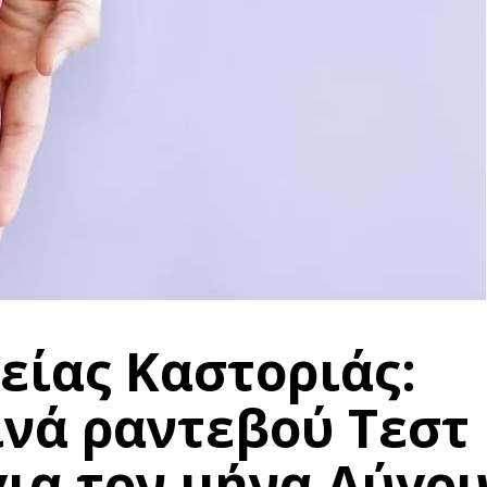
είας Καστοριάς:
νά ραντεβού Τεστ
ια τον μήνα Αύγο