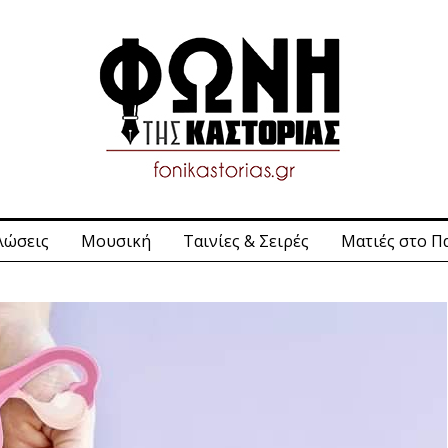
λώσεις
Μουσική
Ταινίες & Σειρές
Ματιές στο Π