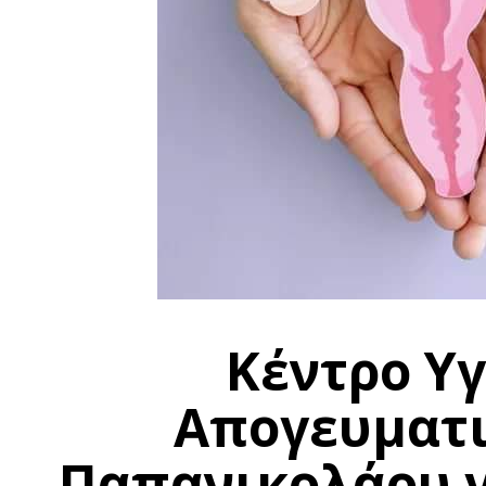
Κέντρο Υγ
Απογευματι
Παπανικολάου γ