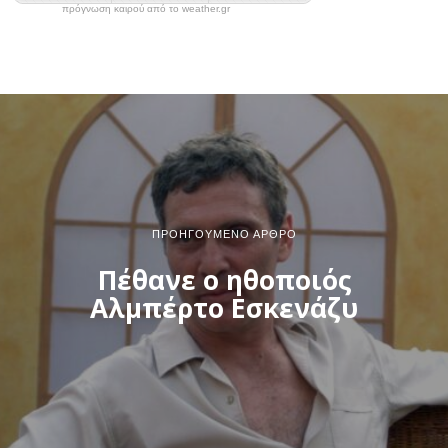
πρόγνωση καιρού από το weather.gr
ΠΡΟΗΓΟΎΜΕΝΟ ΆΡΘΡΟ
Πέθανε ο ηθοποιός
Αλμπέρτο Εσκενάζυ