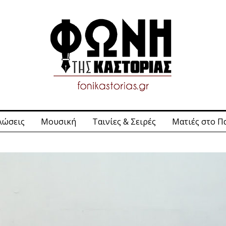
λώσεις
Μουσική
Ταινίες & Σειρές
Ματιές στο Π