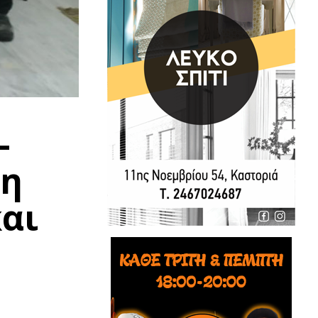
–
τη
αι