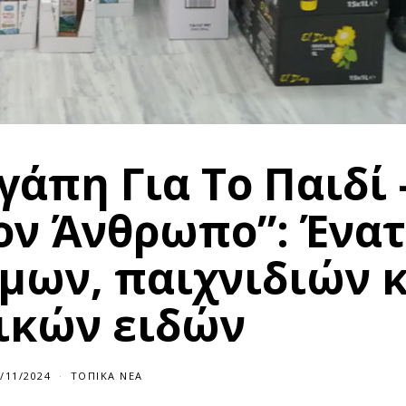
άπη Για Το Παιδί 
Τον Άνθρωπο”: Ένα
μων, παιχνιδιών κ
ικών ειδών
/11/2024
ΤΟΠΙΚΆ ΝΈΑ