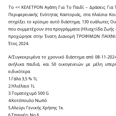
Το << ΚΕΛΕΤΡΟΝ Αγάπη Για Το Παιδί – Δράσεις Για 
Περιφερειακής Ενότητας Καστοριάς, στα πλαίσια Κ
στηρίξει το κρίσιμο αυτό διάστημα, 130 ευάλωτες Οικ
που συμμετέχουν στα προγράμματα (Ηλιαχτίδα Ζωής – Β
προχώρησε στην Ένατη Διανομή ΤΡΟΦΙΜΩΝ ΠΑΙΧΝΙΔ
Έτος 2024.
Α/Συγκεκριμένα το χρονικό διάστημα από 08-11-2024
ανήλικα παιδιά, και 50 οικογενειών με μέλη υπε
ειδικότερα
1.Γάλα 3,5 % 1L
2.Ηλιέλαιο 1L
3.Τοματοχυμό 500 G
4.Κοτόπουλο Νωπό
5.Αλεύρι Γενικής Χρήσης 1κ.
6.Σπαγγέτι Νο 6