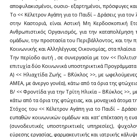
αποφυλακισμένοι, ουσιo- εξαρτημένοι, πρόσφυγες και 
Το << Κέλετρον Αγάπη για το Παιδί – Δράσεις για το
στην Καστοριά, είναι Αστική Μη Κερδοσκοπική Ετ
Ανθρωπιστικός Οργανισμός, για την καταπολέμηση 
ομάδων, την προστασία του Περιβάλλοντος, και την 
Κοινωνικής και Αλληλέγγυας Οικονομίας, στα πλαίσια
Την περίοδο αυτή , σε συνεργασία με τον << Πολιτι
επιτυχία δύο Κοινωνικά υποστηρικτικά Προγράμματα
Α) << Ηλιαχτίδα Ζωής – Β΄Κύκλος >>, με ωφελούμενες,
ΑΜΕΑ, με άνεργο γονέα), κάτω από τα όρια της φτώχεια
Β/ << Φροντίδα για την Τρίτη Ηλικία – Β΄Κύκλος >>, 
κάτω από τα όρια της φτώχειας, και μοναχικά άτομα τ
Στόχος του << Κέλετρον Αγάπη για το Παιδί – Δράσε
ευπαθών κοινωνικών ομάδων και κατ’ επέκταση η ευ
(συνοδευτικές υποστηρικτικές υπηρεσίες), ψυχολο
εύρεσης εργασίας, φαρμακευτικής και ιατρικής κάλυψ