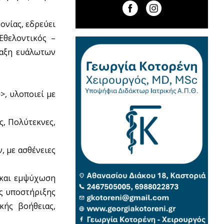
ονίας, εδρεύει
Εθελοντικός –
ταξη ευάλωτων
>, υλοποιεί με
ς, Πολύτεκνες,
, με ασθένειες
η και εμψύχωση
ς υποστήριξης
κής βοήθειας,