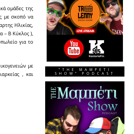
κά ομάδες της
ς με σκοπό να
αρτης Ηλικίας,
 – Β Κύκλος ),
πωλείο για το
οικογενειών με
“THE MAMPETI
αρκείας , και
SHOW” PODCAST