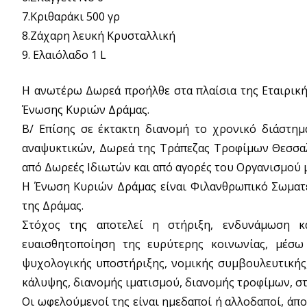
7.Κριθαράκι 500 γρ
8.Ζάχαρη λευκή Κρυσταλλική
9. Ελαιόλαδο 1 L
Η ανωτέρω Δωρεά προήλθε στα πλαίσια της Εταιρικής
Ένωσης Κυριών Δράμας.
Β/ Επίσης σε έκτακτη διανομή το χρονικό διάστημα
αναψυκτικών, Δωρεά της Τράπεζας Τροφίμων Θεσσαλ
από Δωρεές Ιδιωτών και από αγορές του Οργανισμού 
Η Ένωση Κυριών Δράμας είναι Φιλανθρωπικό Σωματε
της Δράμας.
Στόχος της αποτελεί η στήριξη, ενδυνάμωση 
ευαισθητοποίηση της ευρύτερης κοινωνίας, μέσω 
ψυχολογικής υποστήριξης, νομικής συμβουλευτικής, 
κάλυψης, διανομής ιματισμού, διανομής τροφίμων, στ
Οι ωφελούμενοί της είναι ημεδαποί ή αλλοδαποί, άπορ