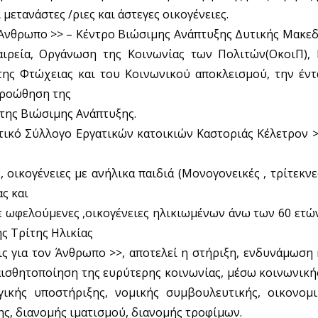
μετανάστες /ριες και άστεγες οικογένειες.
ν Άνθρωπο >> – Κέντρο Βιώσιμης Ανάπτυξης Δυτικής Μακεδ
αιρεία, Οργάνωση της Κοινωνίας των Πολιτών(ΟκοιΠ), 
της Φτώχειας και του Κοινωνικού αποκλεισμού, την έν
προώθηση της
 της Βιώσιμης Ανάπτυξης.
στικό Σύλλογο Εργατικών κατοικιών Καστοριάς Κέλετρον >
 οικογένειες με ανήλικα παιδιά (Μονογονεικές , τρίτεκνε
ς και
με ωφελούμενες ,οικογένειες ηλικιωμένων άνω των 60 ετών
ης Τρίτης Ηλικίας
ις για τον Άνθρωπο >>, αποτελεί η στήριξη, ενδυνάμωσ
αισθητοποίηση της ευρύτερης κοινωνίας, μέσω κοινωνική
γικής υποστήριξης, νομικής συμβουλευτικής, οικονομι
ης, διανομής ιματισμού, διανομής τροφίμων.