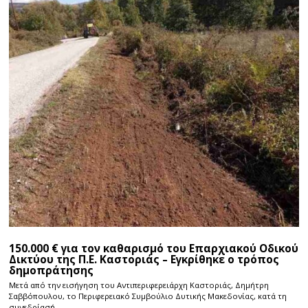
150.000 € για τον καθαρισμό του Επαρχιακού Οδικού
Δικτύου της Π.Ε. Καστοριάς – Εγκρίθηκε ο τρόπος
δημοπράτησης
Μετά από την εισήγηση του Αντιπεριφερειάρχη Καστοριάς, Δημήτρη
Σαββόπουλου, το Περιφερειακό Συμβούλιο Δυτικής Μακεδονίας, κατά τη
συνεδρίασή