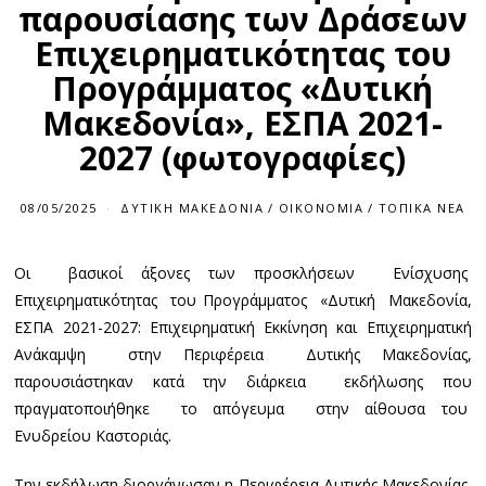
παρουσίασης των Δράσεων
Επιχειρηματικότητας του
Προγράμματος «Δυτική
Μακεδονία», ΕΣΠΑ 2021-
2027 (φωτογραφίες)
08/05/2025
0
ΔΥΤΙΚΉ ΜΑΚΕΔΟΝΊΑ
/
ΟΙΚΟΝΟΜΊΑ
/
ΤΟΠΙΚΆ ΝΈΑ
8
/
0
Οι βασικοί άξονες των προσκλήσεων Ενίσχυσης
5
/
Επιχειρηματικότητας του Προγράμματος «Δυτική Μακεδονία,
2
0
ΕΣΠΑ 2021-2027: Επιχειρηματική Εκκίνηση και Επιχειρηματική
2
Ανάκαμψη στην Περιφέρεια Δυτικής Μακεδονίας,
5
παρουσιάστηκαν κατά την διάρκεια εκδήλωσης που
πραγματοποιήθηκε το απόγευμα στην αίθουσα του
Ενυδρείου Καστοριάς.
Την εκδήλωση διοργάνωσαν η Περιφέρεια Δυτικής Μακεδονίας,