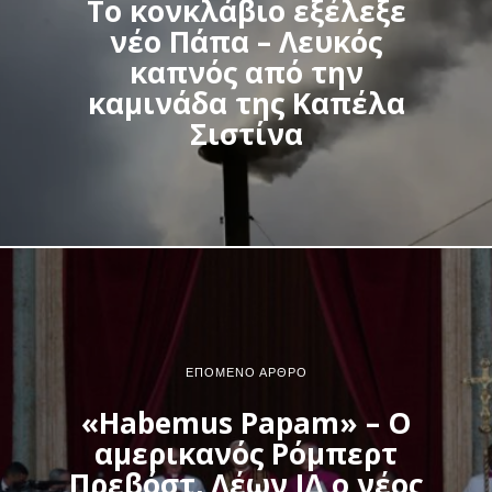
Το κονκλάβιο εξέλεξε
νέο Πάπα – Λευκός
καπνός από την
καμινάδα της Καπέλα
Σιστίνα
ΕΠΌΜΕΝΟ ΆΡΘΡΟ
«Habemus Papam» – Ο
αμερικανός Ρόμπερτ
Πρεβόστ, Λέων ΙΔ ο νέος