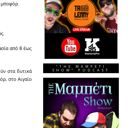
6 μποφόρ.
ς.
ασία από 8 έως
“THE MAMPETI
SHOW” PODCAST
ύν στα δυτικά
όρ, στο Αιγαίο