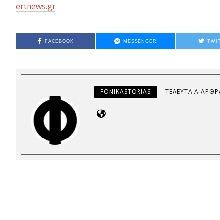
ertnews.gr
FACEBOOK
MESSENGER
TWI
FONIKASTORIAS
ΤΕΛΕΥΤΑΊΑ ΆΡΘΡ