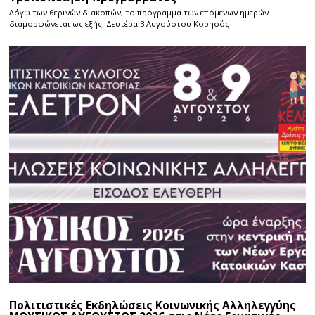
Λόγω των θερινών διακοπών, το πρόγραμμα των επόμενων ημερών
διαμορφώνεται ως εξής: Δευτέρα 3 Αυγούστου Κορησός
Πολιτιστικές Εκδηλώσεις Κοινωνικής Αλληλεγγύης