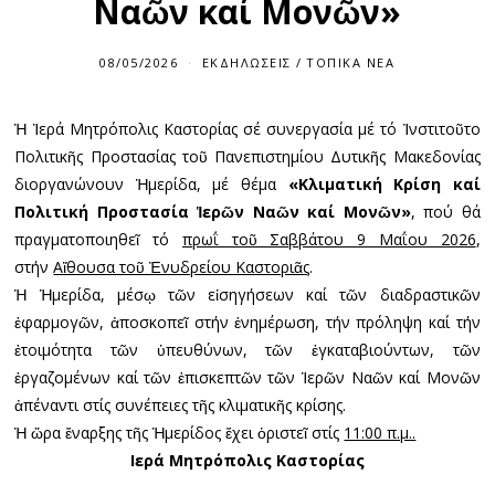
Ναῶν καί Μονῶν»
08/05/2026
ΕΚΔΗΛΏΣΕΙΣ
/
ΤΟΠΙΚΆ ΝΈΑ
Ἡ Ἱερά Μητρόπολις Καστορίας σέ συνεργασία μέ τό Ἰνστιτοῦτο
Πολιτικῆς Προστασίας τοῦ Πανεπιστημίου Δυτικῆς Μακεδονίας
διοργανώνουν Ἡμερίδα, μέ θέμα
«Κλιματική Κρίση καί
Πολιτική Προστασία Ἱερῶν Ναῶν καί Μονῶν»
, πού θά
πραγματοποιηθεῖ τό
πρωΐ τοῦ Σαββάτου 9 Μαΐου 2026
,
στήν
Αἴθουσα τοῦ Ἐνυδρείου Καστοριᾶς
.
Ἡ Ἡμερίδα, μέσῳ τῶν εἰσηγήσεων καί τῶν διαδραστικῶν
ἐφαρμογῶν, ἀποσκοπεῖ στήν ἐνημέρωση, τήν πρόληψη καί τήν
ἐτοιμότητα τῶν ὑπευθύνων, τῶν ἐγκαταβιούντων, τῶν
ἐργαζομένων καί τῶν ἐπισκεπτῶν τῶν Ἱερῶν Ναῶν καί Μονῶν
ἀπέναντι στίς συνέπειες τῆς κλιματικῆς κρίσης.
Ἡ ὥρα ἔναρξης τῆς Ἡμερίδος ἔχει ὁριστεῖ στίς
11:00 π.μ..
Ιερά Μητρόπολις Καστορίας