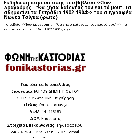
Εκδήλωση παρουσίασης του βιβλίου <<Ίων
Δραγούμης - “Θα ζήσω καίοντας τον εαυτό μου”. Τα
αδημοσίευτα Τετράδια 1902-1904>> του συγγραφέα
Νώντα Τσίγκα (φωτο)
Το βιβλίο <<Ίων Δραγούμης – “Θα ζήσω καίοντας τον εαυτό μου”>>. Τα
αδημοσίευτα Τετράδια 1902-1904», είχε
Ταυτότητα Ιστοσελίδας
Επωνυμία
: ΙΑΤΡΟΥ ΔΗΜΗΤΡΙΟΣ ΤΟΥ
ΣΤΕΡΓΙΟΥ - Ατομική Επιχείρηση
Τίτλος:
fonikastorias.gr
ΑΦΜ:
141446183
ΔΟΥ:
Καστοριάς
Στοιχεία Επικοινωνίας:
Τηλ. Γραφείου:
2467027678 | Κιν. 6973966307 | email: