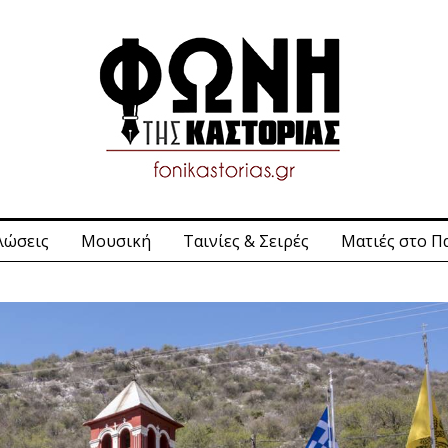
λώσεις
Μουσική
Ταινίες & Σειρές
Ματιές στο Π