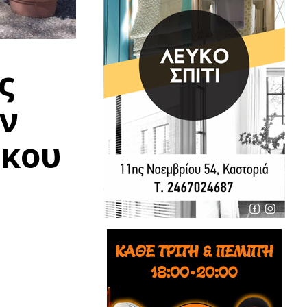
ς
ν
όκου