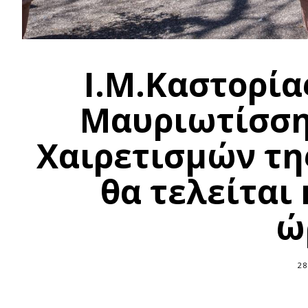
Ι.Μ.Καστορία
Μαυριωτίσση
Χαιρετισμών τη
θα τελείται
ώ
28