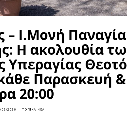
ς – Ι.Μονή Παναγία
ς: Η ακολουθία τω
ς Υπεραγίας Θεοτ
 κάθε Παρασκευή &
ρα 20:00
/02/2026
ΤΟΠΙΚΆ ΝΈΑ