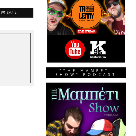
EMAIL
“THE MAMPETI
SHOW” PODCAST