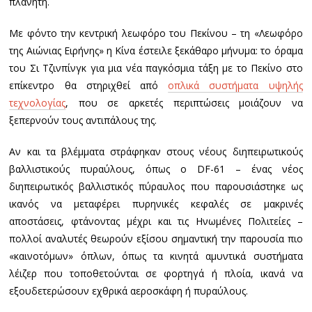
πλανήτη.
Με φόντο την κεντρική λεωφόρο του Πεκίνου – τη «Λεωφόρο
της Αιώνιας Ειρήνης» η Κίνα έστειλε ξεκάθαρο μήνυμα: το όραμα
του Σι Τζινπίνγκ για μια νέα παγκόσμια τάξη με το Πεκίνο στο
επίκεντρο θα στηριχθεί από
οπλικά συστήματα υψηλής
τεχνολογίας
, που σε αρκετές περιπτώσεις μοιάζουν να
ξεπερνούν τους αντιπάλους της.
Αν και τα βλέμματα στράφηκαν στους νέους διηπειρωτικούς
βαλλιστικούς πυραύλους, όπως ο DF-61 – ένας νέος
διηπειρωτικός βαλλιστικός πύραυλος που παρουσιάστηκε ως
ικανός να μεταφέρει πυρηνικές κεφαλές σε μακρινές
αποστάσεις, φτάνοντας μέχρι και τις Ηνωμένες Πολιτείες –
πολλοί αναλυτές θεωρούν εξίσου σημαντική την παρουσία πιο
«καινοτόμων» όπλων, όπως τα κινητά αμυντικά συστήματα
λέιζερ που τοποθετούνται σε φορτηγά ή πλοία, ικανά να
εξουδετερώσουν εχθρικά αεροσκάφη ή πυραύλους.