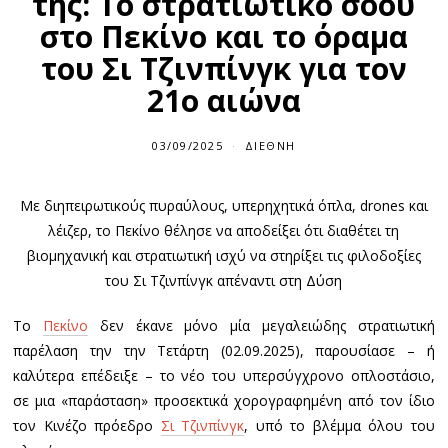
της: Το στρατιωτικό σόου
στο Πεκίνο και το όραμα
του Σι Τζινπίνγκ για τον
21ο αιώνα
03/09/2025
ΔΙΕΘΝΉ
Με διηπειρωτικούς πυραύλους, υπερηχητικά όπλα, drones και
λέιζερ, το Πεκίνο θέλησε να αποδείξει ότι διαθέτει τη
βιομηχανική και στρατιωτική ισχύ να στηρίξει τις φιλοδοξίες
του Σι Τζινπίνγκ απέναντι στη Δύση
Το
Πεκίνο
δεν έκανε μόνο μία μεγαλειώδης στρατιωτική
παρέλαση την την Τετάρτη (02.09.2025), παρουσίασε – ή
καλύτερα επέδειξε – το νέο του υπερσύγχρονο οπλοστάσιο,
σε μια «παράσταση» προσεκτικά χορογραφημένη από τον ίδιο
τον Κινέζο πρόεδρο
Σι Τζινπίνγκ
, υπό το βλέμμα όλου του