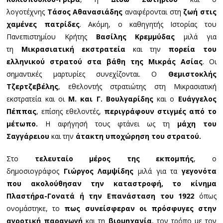
λογοτέχνης
Τάσος Αθανασιάδης
αναφέρονται στη
ζωή στις
χαμένες πατρίδες
. Ακόμη, ο καθηγητής Ιστορίας του
Πανεπιστημίου Κρήτης
Βασίλης Κρεμμύδας
μιλά για
τη
Μικρασιατική εκστρατεία
και την
πορεία του
ελληνικού στρατού στα βάθη της Μικράς Ασίας
. Οι
σημαντικές μαρτυρίες συνεχίζονται. Ο
Θεμιστοκλής
Τζερτζεβέλης
, εθελοντής στρατιώτης στη Μικρασιατική
εκστρατεία και οι
Μ. και Γ. Βουλγαρίδης
και ο
Ευάγγελος
Πέππας
, επίσης εθελοντές,
περιγράφουν στιγμές από το
μέτωπο.
Η αφήγησή τους φτάνει ως τη
μάχη του
Σαγγάρειου
και την
άτακτη υποχώρηση του στρατού.
Στο
τελευταίο μέρος της εκπομπής
, ο
δημοσιογράφος
Γιώργος Λαμψίδης
μιλά για τα
γεγονότα
που ακολούθησαν την καταστροφή, το κίνημα
Πλαστήρα-Γονατά ή την Επανάσταση του 1922
όπως
ονομάστηκε, το
πως συνείσφεραν οι πρόσφυγες στην
αγροτική παραγωγή
και τη
βιομηχανία
, τον τρόπο με τον