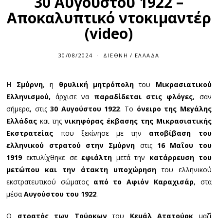
30 Αυγούστου 1922 –
Αποκαλυπτικό ντοκιμαντέρ
(video)
30/08/2024
3
ΔΙΕΘΝΉ
/
ΕΛΛΆΔΑ
0
/
0
Η
Σμύρνη
, η
θρυλική μητρόπολη
του
Μικρασιατικού
8
/
Ελληνισμού,
άρχισε να
παραδίδεται στις φλόγες
, σαν
2
0
σήμερα, στις
30 Αυγούστου 1922
. Το
όνειρο της Μεγάλης
2
Ελλάδας
και της
νικηφόρας έκβασης της Μικρασιατικής
4
Εκστρατείας
που ξεκίνησε με την
αποβίβαση του
ελληνικού στρατού στην Σμύρνη
στις
16 Μαΐου του
1919
εκτυλίχθηκε σε
εφιάλτη
μετά την
κατάρρευση του
μετώπου και την άτακτη υποχώρηση
του ελληνικού
εκστρατευτικού σώματος
από το Αφιόν Καραχισάρ
, στα
μέσα
Αυγούστου του 1922
.
Ο
στρατός των Τούρκων
του
Κεμάλ Ατατούρκ
μαζί