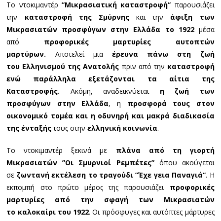
Το ντοκιμαντέρ
”Μικρασιατική καταστροφή”
παρουσιάζει
την
καταστροφή της Σμύρνης
και την
άφιξη των
Μικρασιατών προσφύγων στην Ελλάδα το 1922
μέσα
από
προφορικές μαρτυρίες αυτοπτών
μαρτύρων.
Αποτελεί μια
έρευνα πάνω στη ζωή
του
Ελληνισμού της Ανατολής
πριν από την
καταστροφή
ενώ παράλληλα εξετάζονται τα αίτια της
Καταστροφής.
Ακόμη, αναδεικνύεται
η
ζωή των
προσφύγων στην Ελλάδα
, η
προσφορά τους στον
οικονομικό τομέα και η οδυνηρή και μακρά διαδικασία
της ένταξής
τους στην
ελληνική κοινωνία
.
Το ντοκιμαντέρ ξεκινά με
πλάνα από τη γιορτή
Μικρασιατών ”Οι Σμυρνιοί Ρεμπέτες”
όπου ακούγεται
σε
ζωντανή εκτέλεση το τραγούδι ”Έχε γεια Παναγιά”
. Η
εκπομπή στο πρώτο μέρος της παρουσιάζει
προφορικές
μαρτυρίες από την σφαγή των Μικρασιατών
το
καλοκαίρι του 1922
. Οι πρόσφυγες και αυτόπτες μάρτυρες