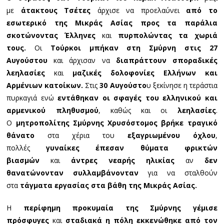
με
άτακτους Τσέτες
άρχισε να προελαύνει
από το
εσωτερικό της Μικράς Ασίας προς τα παράλια
σκοτώνοντας Έλληνες
και
πυρπολώντας τα χωριά
τους.
Οι
Τούρκοι μπήκαν στη Σμύρνη στις 27
Αυγούστου
και άρχισαν να
διαπράττουν σποραδικές
λεηλασίες
και
μαζικές δολοφονίες
Ελλήνων και
Αρμένιων κατοίκων.
Στις
30 Αυγούστο
υ ξεκίνησε η τεράστια
πυρκαγιά ενώ
εντάθηκαν οι σφαγές του ελληνικού και
αρμενικού πληθυσμού
, καθώς και οι
λεηλασίες
.
Ο
μητροπολίτης Σμύρνης Χρυσόστομος βρήκε τραγικό
θάνατο
στα χέρια του
εξαγριωμένου όχλου
,
πολλές
γυναίκες έπεσαν θύματα φρικτών
βιασμών
και
άντρες νεαρής ηλικίας
αν
δεν
θανατώνονταν συλλαμβάνονταν
για να σταλθούν
στα
τάγματα εργασίας στα βάθη της Μικράς Ασίας.
Η
περίφημη προκυμαία της Σμύρνης γέμισε
πρόσφυγες
και
σταδιακά η πόλη εκκενώθηκε από τον