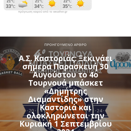
πρόγνωση καιρού από το weather.gr
ΠΡΟΗΓΟΎΜΕΝΟ ΆΡΘΡΟ
Α.Σ. Καστοριάς: Ξεκινάει
σήμερα Παρασκευή 30
Αυγούστου το 4ο
Τουρνουά μπάσκετ
«Δημήτρης
Διαμαντίδης» στην
Καστοριά και
ολοκληρώνεται την
Κυριακή 1 Σεπτεμβρίου