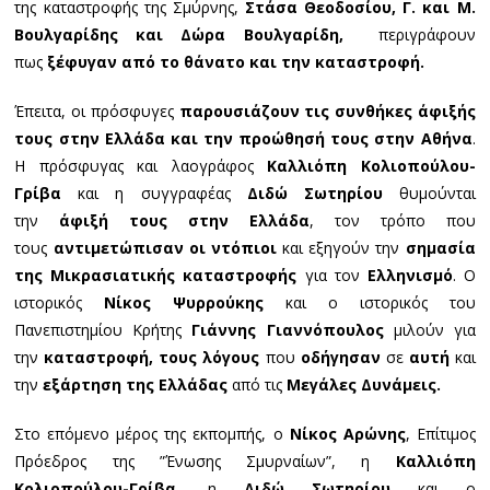
της καταστροφής της Σμύρνης,
Στάσα Θεοδοσίου, Γ. και Μ.
Βουλγαρίδης και Δώρα Βουλγαρίδη,
περιγράφουν
πως
ξέφυγαν από το θάνατο και την καταστροφή.
Έπειτα, οι πρόσφυγες
παρουσιάζουν τις συνθήκες άφιξής
τους στην Ελλάδα και την προώθησή τους στην Αθήνα
.
Η πρόσφυγας και λαογράφος
Καλλιόπη Κολιοπούλου-
Γρίβα
και η συγγραφέας
Διδώ Σωτηρίου
θυμούνται
την
άφιξή τους στην Ελλάδα
, τον τρόπο που
τους
αντιμετώπισαν οι ντόπιοι
και εξηγούν την
σημασία
της Μικρασιατικής καταστροφής
για τον
Ελληνισμό
. Ο
ιστορικός
Νίκος Ψυρρούκης
και ο ιστορικός του
Πανεπιστημίου Κρήτης
Γιάννης Γιαννόπουλος
μιλούν για
την
καταστροφή, τους λόγους
που
οδήγησαν
σε
αυτή
και
την
εξάρτηση της Ελλάδας
από τις
Μεγάλες Δυνάμεις.
Στο επόμενο μέρος της εκπομπής, ο
Νίκος Αρώνης
, Επίτιμος
Πρόεδρος της ”Ένωσης Σμυρναίων”, η
Καλλιόπη
Κολιοπούλου-Γρίβα
, η
Διδώ Σωτηρίου
και ο