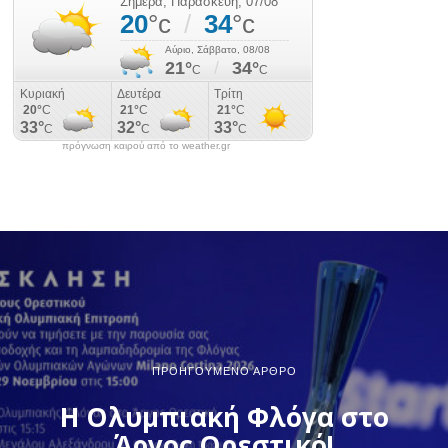
πρόγνωση καιρού από το weather.gr
ΠΡΟΗΓΟΎΜΕΝΟ ΆΡΘΡΟ
Η Ολυμπιακή Φλόγα στο
Άργος Ορεστικό!