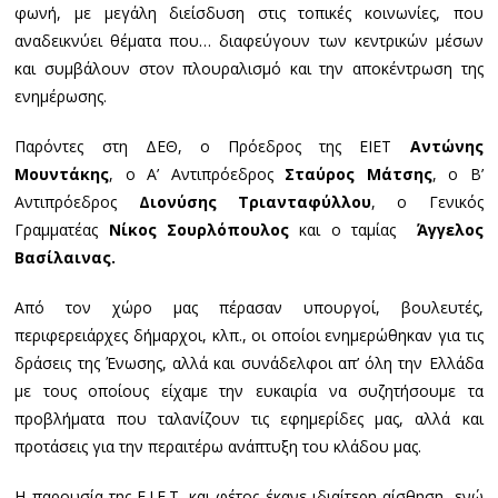
φωνή, με μεγάλη διείσδυση στις τοπικές κοινωνίες, που
αναδεικνύει θέματα που… διαφεύγουν των κεντρικών μέσων
και συμβάλουν στον πλουραλισμό και την αποκέντρωση της
ενημέρωσης.
Παρόντες στη ΔΕΘ, ο Πρόεδρος της ΕΙΕΤ
Αντώνης
Μουντάκης
, ο Α’ Αντιπρόεδρος
Σταύρος Μάτσης
, ο Β’
Αντιπρόεδρος
Διονύσης Τριανταφύλλου
, ο Γενικός
Γραμματέας
Νίκος Σουρλόπουλος
και ο ταμίας
Άγγελος
Βασίλαινας.
Από τον χώρο μας πέρασαν υπουργοί, βουλευτές,
περιφερειάρχες δήμαρχοι, κλπ., οι οποίοι ενημερώθηκαν για τις
δράσεις της Ένωσης, αλλά και συνάδελφοι απ’ όλη την Ελλάδα
με τους οποίους είχαμε την ευκαιρία να συζητήσουμε τα
προβλήματα που ταλανίζουν τις εφημερίδες μας, αλλά και
προτάσεις για την περαιτέρω ανάπτυξη του κλάδου μας.
Η παρουσία της Ε.Ι.Ε.Τ. και φέτος έκανε ιδιαίτερη αίσθηση, ενώ