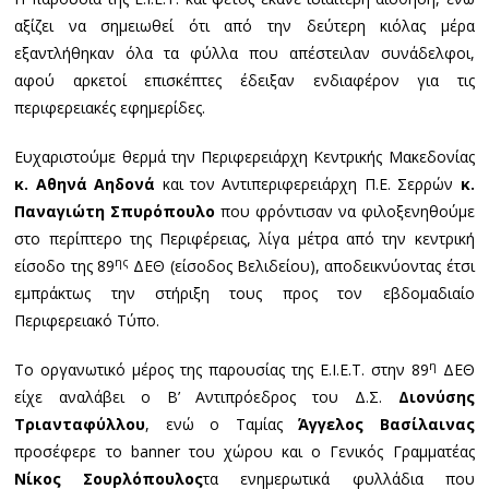
αξίζει να σημειωθεί ότι από την δεύτερη κιόλας μέρα
εξαντλήθηκαν όλα τα φύλλα που απέστειλαν συνάδελφοι,
αφού αρκετοί επισκέπτες έδειξαν ενδιαφέρον για τις
περιφερειακές εφημερίδες.
Ευχαριστούμε θερμά την Περιφερειάρχη Κεντρικής Μακεδονίας
κ. Αθηνά Αηδονά
και τον Αντιπεριφερειάρχη Π.Ε. Σερρών
κ.
Παναγιώτη Σπυρόπουλο
που φρόντισαν να φιλοξενηθούμε
στο περίπτερο της Περιφέρειας, λίγα μέτρα από την κεντρική
ης
είσοδο της 89
ΔΕΘ (είσοδος Βελιδείου), αποδεικνύοντας έτσι
εμπράκτως την στήριξη τους προς τον εβδομαδιαίο
Περιφερειακό Τύπο.
η
Το οργανωτικό μέρος της παρουσίας της Ε.Ι.Ε.Τ. στην 89
ΔΕΘ
είχε αναλάβει ο Β’ Αντιπρόεδρος του Δ.Σ.
Διονύσης
Τριανταφύλλου
, ενώ ο Ταμίας
Άγγελος Βασίλαινας
προσέφερε το banner του χώρου και ο Γενικός Γραμματέας
Νίκος Σουρλόπουλος
τα ενημερωτικά φυλλάδια που