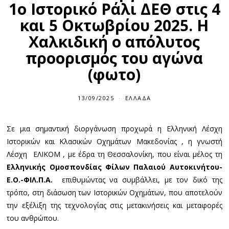
1ο Ιστορικό Ράλι ΔΕΘ στις 4
και 5 Οκτωβρίου 2025. Η
Χαλκιδική ο απόλυτος
προορισμός του αγώνα
(φωτο)
13/09/2025
1
ΕΛΛΆΔΑ
3
/
0
Σε μια σημαντική διοργάνωση προχωρά η Ελληνική Λέσχη
9
/
Ιστορικών και Κλασικών Οχημάτων Μακεδονίας , η γνωστή
2
0
Λέσχη ΕΛΙΚΟΜ , με έδρα τη Θεσσαλονίκη, που είναι μέλος τη
2
Ελληνικής Ομοσπονδίας Φίλων Παλαιού Αυτοκινήτου-
5
Ε.Ο.-ΦΙΛ.Π.Α.
επιθυμώντας να συμβάλλει, με τον δικό της
τρόπο, στη διάσωση των Ιστορικών Οχημάτων, που αποτελούν
την εξέλιξη της τεχνολογίας στις μετακινήσεις και μεταφορές
του ανθρώπου.