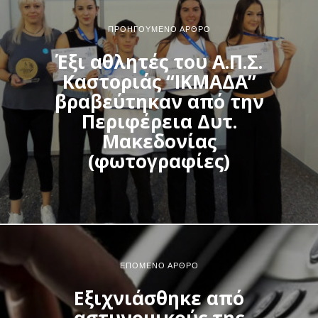
ΠΡΟΗΓΟΎΜΕΝΟ ΆΡΘΡΟ
Έξι αθλητές του Α.Π.Σ.
Καστοριάς “ΙΚΜΑΔΑ”
βραβεύτηκαν από την
Περιφέρεια Δυτ.
Μακεδονίας
(φωτογραφίες)
ΕΠΌΜΕΝΟ ΆΡΘΡΟ
Εξιχνιάσθηκε από
αστυνομικούς της