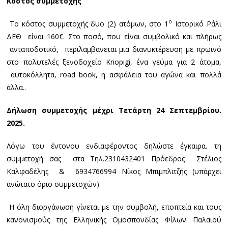
Κόστος συμμετοχής
ο
Το κόστος συμμετοχής δυο (2) ατόμων, στο 1
Ιστορικό Ράλι
ΔΕΘ είναι 160€. Στο ποσό, που είναι συμβολικό και πλήρως
ανταποδοτικό, περιλαμβάνεται μια διανυκτέρευση με πρωινό
στο πολυτελές ξενοδοχείο Kriopigi, ένα γεύμα για 2 άτομα,
αυτοκόλλητα, road book, η ασφάλεια του αγώνα και πολλά
άλλα..
Δ
ή
λωση
σ
υ
μμετοχ
ή
ς
μέχρ
ι
Τετ
ά
ρτη
24
Σεπτεμβρ
ί
ο
υ.
2025.
Λόγω του έντονου ενδιαφέροντος δηλώστε έγκαιρα. τη
συμμετοχή σας στα Τηλ.2310432401 Πρόεδρος Στέλιος
Καλφαδέλης & 6934766994 Νίκος Μπιμπλιτζής (υπάρχει
ανώτατο όριο συμμετοχών).
Η όλη διοργάνωση γίνεται με την συμβολή, εποπτεία και τους
κανονισμούς της Ελληνικής Ομοσπονδίας Φίλων Παλαιού