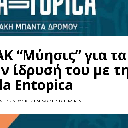
Κ “Μύησις” για τα
ν ίδρυσή του με τ
a Entopica
ΣΕΙΣ
/
ΜΟΥΣΙΚΉ
/
ΠΑΡΆΔΟΣΗ
/
ΤΟΠΙΚΆ ΝΈΑ