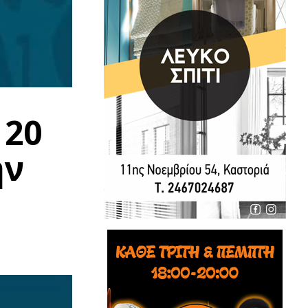
 20
ην