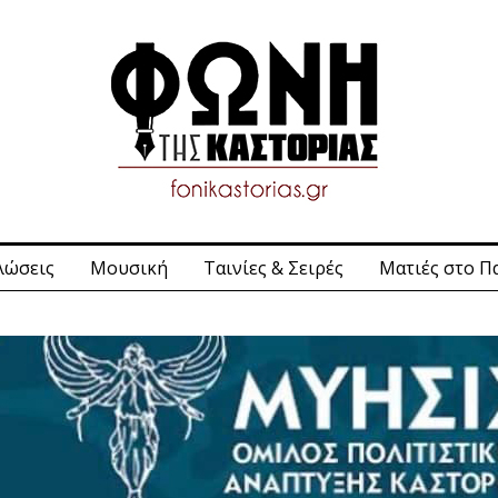
λώσεις
Μουσική
Ταινίες & Σειρές
Ματιές στο Π