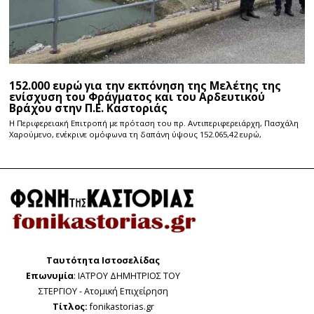
152.000 ευρώ για την εκπόνηση της Μελέτης της
ενίσχυση του Φράγματος και του Αρδευτικού
Βράχου στην Π.Ε. Καστοριάς
Η Περιφερειακή Επιτροπή με πρόταση του πρ. Αντιπεριφερειάρχη, Πασχάλη
Χαρούμενο, ενέκρινε ομόφωνα τη δαπάνη ύψους 152.065,42 ευρώ,
Ταυτότητα Ιστοσελίδας
Επωνυμία
: ΙΑΤΡΟΥ ΔΗΜΗΤΡΙΟΣ ΤΟΥ
ΣΤΕΡΓΙΟΥ - Ατομική Επιχείρηση
Τίτλος:
fonikastorias.gr