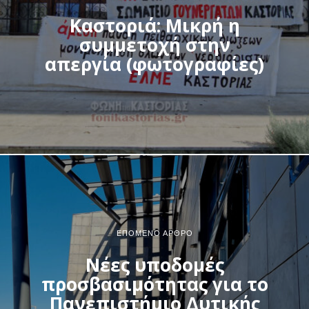
Καστοριά: Μικρή η
συμμετοχή στην
απεργία (φωτογραφίες)
ΕΠΌΜΕΝΟ ΆΡΘΡΟ
Νέες υποδομές
προσβασιμότητας για το
Πανεπιστήμιο Δυτικής