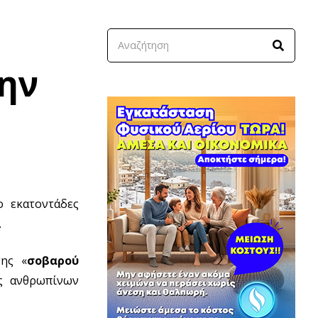
την
ο εκατοντάδες
.
σης «
σοβαρού
ις ανθρωπίνων