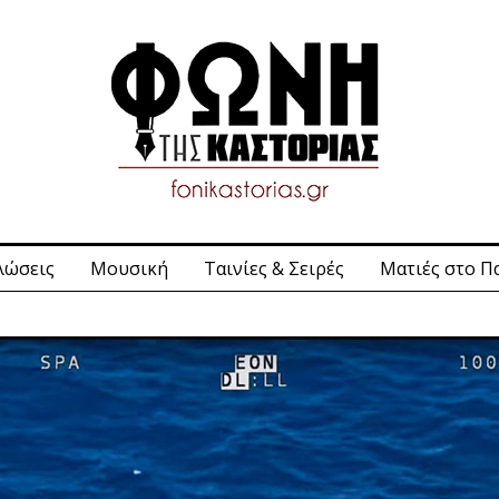
λώσεις
Μουσική
Ταινίες & Σειρές
Ματιές στο Π