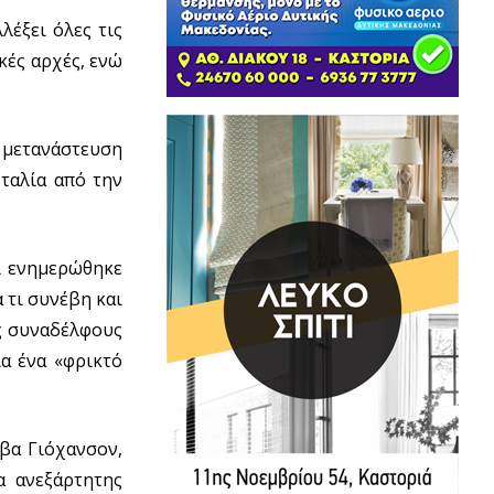
λέξει όλες τις
κές αρχές, ενώ
η μετανάστευση
ταλία από την
αι ενημερώθηκε
 τι συνέβη και
ες συναδέλφους
α ένα «φρικτό
λβα Γιόχανσον,
α ανεξάρτητης