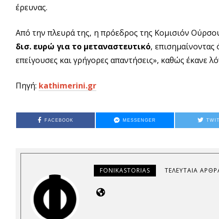
έρευνας.
Από την πλευρά της, η πρόεδρος της Κομισιόν Ούρσο
δισ. ευρώ για το μεταναστευτικό
, επισημαίνοντας
επείγουσες και γρήγορες απαντήσεις», καθώς έκανε λ
Πηγή:
kathimerini.gr
FACEBOOK
MESSENGER
TWI
FONIKASTORIAS
ΤΕΛΕΥΤΑΊΑ ΆΡΘΡ