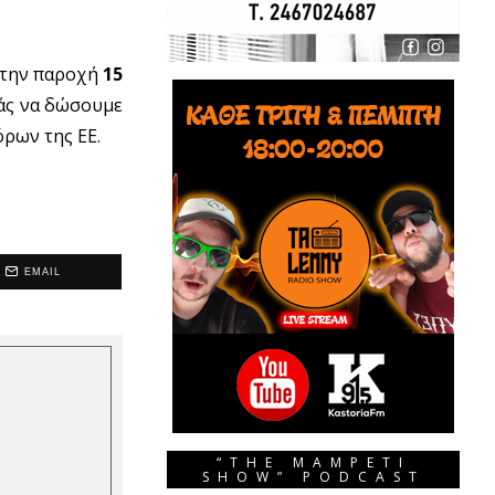
 την παροχή
15
μάς να δώσουμε
όρων της ΕΕ.
EMAIL
“THE MAMPETI
SHOW” PODCAST