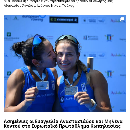
Μια μοναδική εμπειρία είχαν την ευκαιρία να ζήσουν οι αθλητές μας
Αθανασίου Άγγελος, Ιωάννου Νίκος, Τσάκας
Ασημένιες οι Ευαγγελία Αναστασιάδου και Μηλένα
Κοντού στο Ευρωπαϊκό Πρωτάθλημα Κωπηλασίας