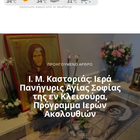
πρόγνωση καιρού από το weather.gr
ΠΡΟΗΓΟΎΜΕΝΟ ΆΡΘΡΟ
Ι. Μ. Καστοριάς: Ιερά
Πανήγυρις Αγίας Σοφίας
της εν Κλεισούρα,
Πρόγραμμα Ιερών
Ακολουθιών