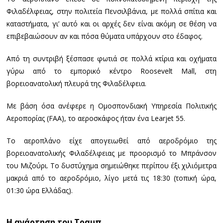
Φιλαδέλφειας, στην πολιτεία Πενσιλβάνια, με πολλά σπίτια και
καταστήματα, γι’ αυτό και οι αρχές δεν είναι ακόμη σε θέση να
επιβεβαιώσουν αν και πόσα θύματα υπάρχουν στο έδαφος.
Από τη συντριβή ξέσπασε φωτιά σε πολλά κτίρια και οχήματα
γύρω από το εμπορικό κέντρο Roosevelt Mall, στη
βορειοανατολική πλευρά της Φιλαδέλφεια.
Με βάση όσα ανέφερε η Ομοσπονδιακή Υπηρεσία Πολιτικής
Αεροπορίας (FAA), το αεροσκάφος ήταν ένα Learjet 55.
Το αεροπλάνο είχε απογειωθεί από αεροδρόμιο της
βορειοανατολικής Φιλαδέλφειας με προορισμό το Μπράνσον
του Μιζούρι. Το δυστύχημα σημειώθηκε περίπου έξι χιλιόμετρα
μακριά από το αεροδρόμιο, λίγο μετά τις 18:30 (τοπική ώρα,
01:30 ώρα Ελλάδας).
Η ανάρτηση του Τραμπ