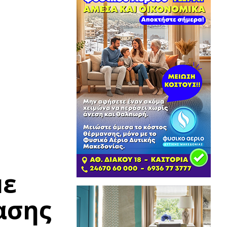
με
ασης