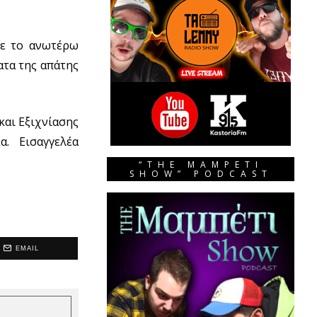
κε το ανωτέρω
ατα της απάτης
και Εξιχνίασης
. Εισαγγελέα
“THE MAMPETI
SHOW” PODCAST
EMAIL