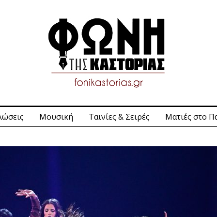
λώσεις
Μουσική
Ταινίες & Σειρές
Ματιές στο Π