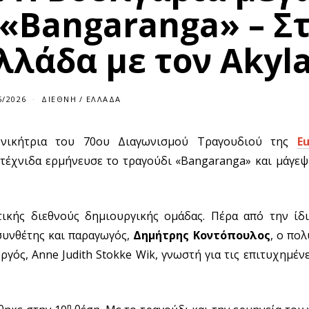
 «Bangaranga» – Σ
λλάδα με τον Akyl
5/2026
ΔΙΕΘΝΉ
/
ΕΛΛΆΔΑ
 νικήτρια του 70ου Διαγωνισμού Τραγουδιού της
Eu
ιτέχνιδα ερμήνευσε το τραγούδι «Bangaranga» και μάγεψ
ικής διεθνούς δημιουργικής ομάδας. Πέρα από την ίδι
συνθέτης και παραγωγός,
Δημήτρης Κοντόπουλος
, ο πο
γός, Anne Judith Stokke Wik, γνωστή για τις επιτυχημέν
η