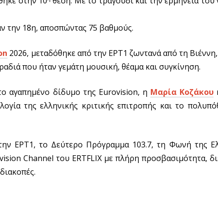
θηκε στην 10
θέση. Με το τραγούδι και την ερμηνεία του ν
σαν την 18η, αποσπώντας 75 βαθμούς.
on
2026, μεταδόθηκε από την ΕΡΤ1 ζωντανά από τη Βιέννη
ραδιά που ήταν γεμάτη μουσική, θέαμα και συγκίνηση.
το αγαπημένο δίδυμο της Eurovision, η
Μαρία Κοζάκου
λογία της ελληνικής κριτικής επιτροπής και το πολυπό
την ΕΡΤ1, το Δεύτερο Πρόγραμμα 103.7, τη Φωνή της Ελ
vision Channel του ERTFLIX με πλήρη προσβασιμότητα, δ
διακοπές.