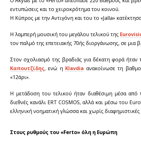
Ο Akylas με το «Ferto» απέσπασε 220 Βαθμούς και βρέ
εντυπώσεις και το χειροκρότημα του κοινού.
Η Κύπρος με την Αντιγόνη και του το «Jalla» κατέκτη
Η λαμπερή μουσική του μεγάλου τελικού της
Eurovisi
τον παλμό της επετειακής 70ής διοργάνωσης, σε μια β
Στον σχολιασμό της βραδιάς για δέκατη φορά ήταν 
Καπουτζίδης
, ενώ η
Klavdia
ανακοίνωσε τη βαθμο
«12άρι».
Η μετάδοση του τελικού ήταν διαθέσιμη μέσα από 
διεθνές κανάλι ERT COSMOS, αλλά και μέσω του Euro
ελληνική νοηματική γλώσσα και χωρίς διαφημιστικές 
Στους ρυθμούς του «Ferto» όλη η Ευρώπη