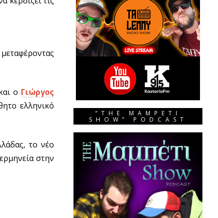
α κερδίζει τις
, μεταφέροντας
και ο
Γιώργος
θητο ελληνικό
“THE MAMPETI
SHOW” PODCAST
λάδας, το νέο
ιερμηνεία στην