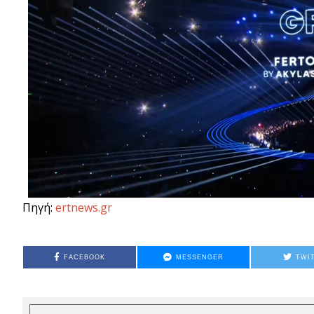
Πηγή:
ertnews.gr
FACEBOOK
MESSENGER
TWI