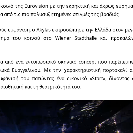
 κοινό της Eurovision με την εκρηκτική και άκρως ευρημ
α από τις πιο πολυσυζητημένες στιγμές της βραδιάς.
ύς εμφάνιση, ο Akylas εκπροσώπησε την Ελλάδα στον μεγ
τημα του κοινού στο Wiener Stadthalle και προκαλώ
σα από ένα εντυπωσιακό σκηνικό concept που παρέπεμπ
Φωκά Ευαγγελινού. Με την χαρακτηριστική πορτοκαλί α
 εμφάνισή του πατώντας ένα εικονικό «Start», δίνοντας
αισθητική και τη θεατρικότητά του.