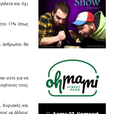
αλεία και όχι
 στο 11% όπως
οί άνθρωποι θα
αν ούτε για να
ογένειες τους;
, Κυριακές και
γους με άλλους