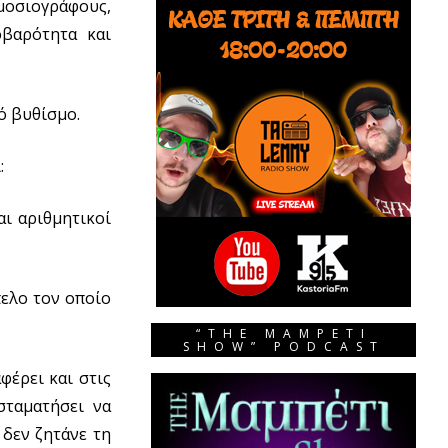
μοσιογράφους,
οβαρότητα και
ό βυθίσμο.
:
αι αριθμητικοί
πελο τον οποίο
“THE MAMPETI
SHOW” PODCAST
φέρει και στις
σταματήσει να
 δεν ζητάνε τη