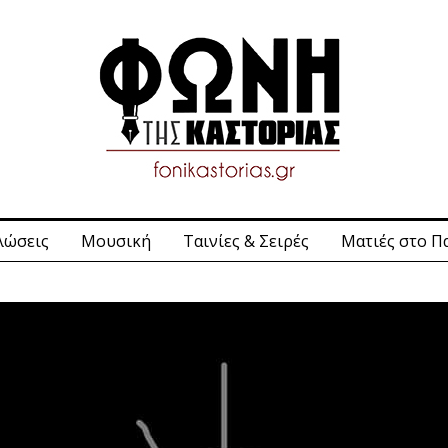
λώσεις
Μουσική
Ταινίες & Σειρές
Ματιές στο Π