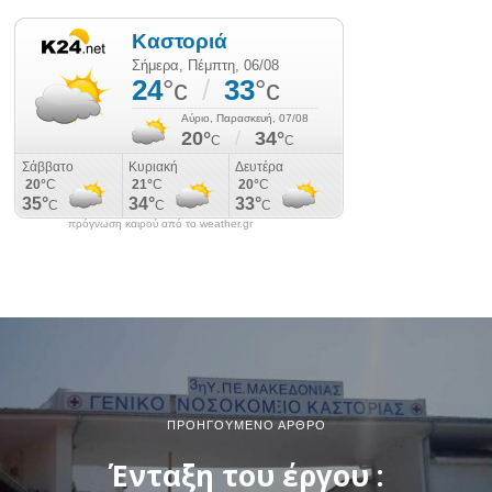
πρόγνωση καιρού από το weather.gr
ΠΡΟΗΓΟΎΜΕΝΟ ΆΡΘΡΟ
Ένταξη του έργου :