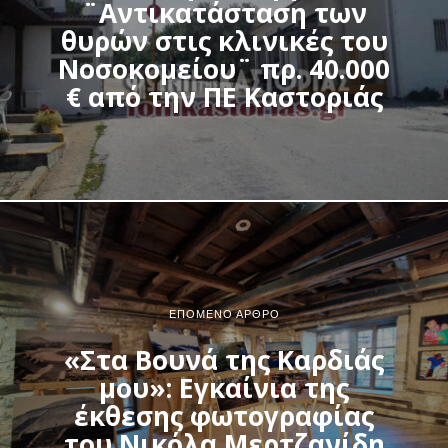
¨Αντικατάσταση των
θυρών στις κλινικές του
Νοσοκομείου¨ πρ. 40.000
€ από την ΠΕ Καστοριάς
ΕΠΌΜΕΝΟ ΆΡΘΡΟ
«Στα Βουνά της Καρδιάς
μου»: Εγκαίνια της
έκθεσης φωτογραφίας
του Νικόλα Μερτζανίδη