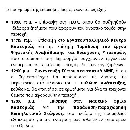
Το πρόγραμμα της επίσκεψης διαμορφώνεται ως εξής:
10:00 π.μ.
– Επίσκεψη στη
ΓΕΟΚ
, όπου θα συζητηθούν
διάφορα ζητήματα που αφορούν τον αγροτικό τομέα στην
περιοχή.
11:15 π.μ.
– Επίσκεψη στο
Εργατοϋπαλληλικό Κέντρο
Καστοριάς
για την επίσημη
Παράδοση του έργου
Ψηφιακής Αναβάθμισης και Ενίσχυσης Υποδομών
,
που αποσκοπεί στη δημιουργία σύγχρονων εργαλείων
ενημέρωσης και δικτύωσης προς όφελος των εργαζομένων.
12:00 μ.μ.
–
Συνέντευξη Τύπου στα τοπικά ΜΜΕ
, όπου
ο Περιφερειάρχης θα παρουσιάσει τις δράσεις της
Περιφέρειας στο πλαίσιο του
Γ’ Πυλώνα Ανάπτυξης
,
καθώς και θα απαντήσει σε ερωτήματα για όλα τα τρέχοντα
θέματα που αφορούν την περιοχή.
13:00 μ.μ.
– Επίσκεψη στον
Ναυτικό Όμιλο
Καστοριάς
για την
παράδοση-παραχώρηση
Κωπηλατικού Σκάφους
, στο πλαίσιο της προμήθειας
εξοπλισμού για την ενίσχυση των αθλητικών υποδομών
του Ομίλου.