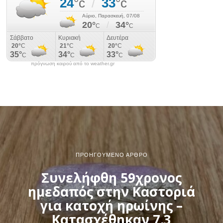
πρόγνωση καιρού από το weather.gr
ΠΡΟΗΓΟΎΜΕΝΟ ΆΡΘΡΟ
Συνελήφθη 59χρονος
ημεδαπός στην Καστοριά
για κατοχή ηρωίνης –
Κατασχέθηκαν 7,3