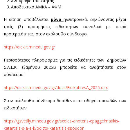
Αντίγραφο ταυτότητας
Αποδεικτικό ΑΜΚΑ – ΑΦΜ
Η αίτηση υποβάλλεται
μόνο
ηλεκτρονικά, δηλώνοντας μέχρι
τρείς (3) προτιμήσεις ειδικοτήτων συνολικά με σειρά
προτεραιότητας, στον ακόλουθο σύνδεσμο:
https://diek.it.minedu.gov.gr
Περισσότερες πληροφορίες για τις ειδικότητες των Δημοσίων
Σ.Α.Ε.Κ. εξαμήνου 2025Β μπορείτε να αναζητήσετε στον
σύνδεσμο:
https://diek.it.minedu.gov.gr/docs/EidikotitesA_2025.xlsx
Στον ακόλουθο σύνδεσμο διατίθενται οι οδηγοί σπουδών των
ειδικοτήτων:
https://gsvetlly.minedu.gov.gr/sxoles-anoteris-epaggelmatikis-
katartisis-s-a-e-k/odigoi-katartisis-spoudon