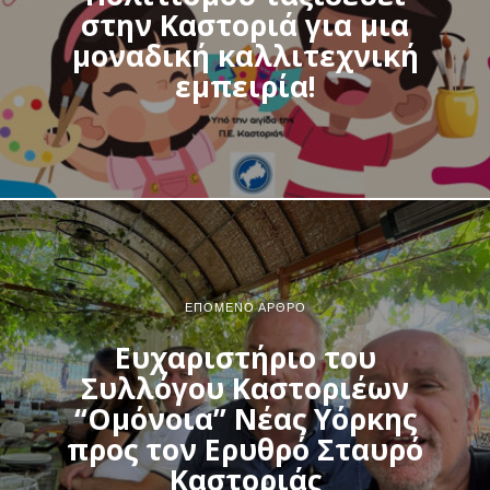
στην Καστοριά για μια
μοναδική καλλιτεχνική
εμπειρία!
ΕΠΌΜΕΝΟ ΆΡΘΡΟ
Ευχαριστήριο του
Συλλόγου Καστοριέων
“Ομόνοια” Νέας Υόρκης
προς τον Ερυθρό Σταυρό
Καστοριάς