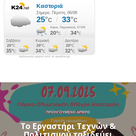
πρόγνωση καιρού από το weather.gr
ΠΡΟΗΓΟΎΜΕΝΟ ΆΡΘΡΟ
Το Εργαστήρι Τεχνών &
Πολιτισμού ταξιδεύει