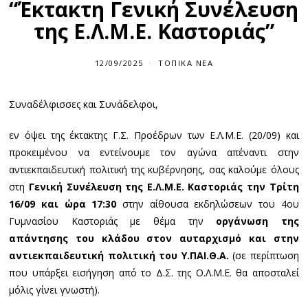
“Έκτακτη Γενική Συνέλευση
της Ε.Λ.Μ.Ε. Καστοριάς”
12/09/2025
ΤΟΠΙΚΆ ΝΈΑ
Συναδέλφισσες και Συνάδελφοι,
εν όψει της έκτακτης Γ.Σ. Προέδρων των Ε.Λ.Μ.Ε. (20/09) και
προκειμένου να εντείνουμε τον αγώνα απέναντι στην
αντιεκπαιδευτική πολιτική της κυβέρνησης, σας καλούμε όλους
στη
Γενική Συνέλευση της Ε.Λ.Μ.Ε. Καστοριάς την Τρίτη
16/09 και ώρα 17:30
στην αίθουσα εκδηλώσεων του 4ου
Γυμνασίου Καστοριάς με θέμα την
οργάνωση της
απάντησης του κλάδου στον αυταρχισμό και στην
αντιεκπαιδευτική πολιτική του Υ.ΠΑΙ.Θ.Α.
(σε περίπτωση
που υπάρξει εισήγηση από το Δ.Σ. της Ο.Λ.Μ.Ε. θα αποσταλεί
μόλις γίνει γνωστή).