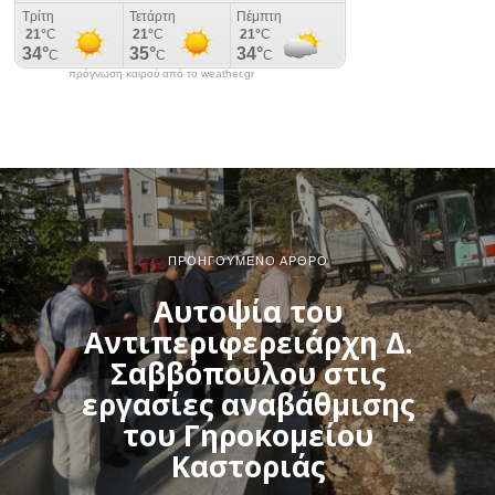
πρόγνωση καιρού από το weather.gr
ΠΡΟΗΓΟΎΜΕΝΟ ΆΡΘΡΟ
Αυτοψία του
Αντιπεριφερειάρχη Δ.
Σαββόπουλου στις
εργασίες αναβάθμισης
του Γηροκομείου
Καστοριάς