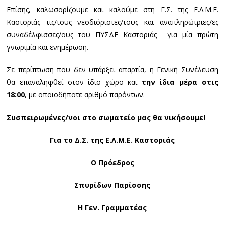
Επίσης, καλωσορίζουμε και καλούμε στη Γ.Σ. της Ε.Λ.Μ.Ε.
Καστοριάς τις/τους νεοδιόριστες/τους και αναπληρώτριες/ες
συναδέλφισσες/ους του ΠΥΣΔΕ Καστοριάς για μία πρώτη
γνωριμία και ενημέρωση.
Σε περίπτωση που δεν υπάρξει απαρτία, η Γενική Συνέλευση
θα επαναληφθεί στον ίδιο χώρο και
την ίδια μέρα στις
18:00
, με οποιοδήποτε αριθμό παρόντων.
Συσπειρωμένες/νοι στο σωματείο μας θα νικήσουμε!
Για το Δ.Σ. της Ε.Λ.Μ.Ε. Καστοριάς
Ο Πρόεδρος
Σπυρίδων Παρίσσης
Η Γεν. Γραμματέας