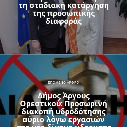
τη σταδιακή κατάργηση
της προσωπικής
διαφοράς
ΕΠΌΜΕΝΟ ΆΡΘΡΟ
Δήμος Άργους
Ορεστικού: Προσωρινή
διακοπή υδροδότησης
αύριο λόγω εργασιών