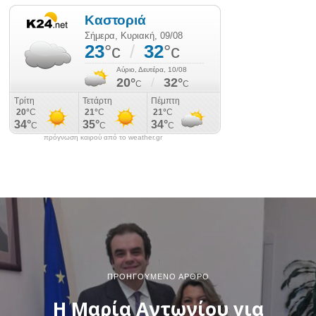
πρόγνωση καιρού από το weather.gr
ΠΡΟΗΓΟΎΜΕΝΟ ΆΡΘΡΟ
Η Μαρία Αντωνίου για