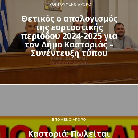
ΠΡΟΗΓΟΎΜΕΝΟ ΆΡΘΡΟ
Θετικός ο απολογισμός
της εορταστικής
περιόδου 2024-2025 για
τον Δήμο Καστοριάς –
Συνέντευξη τύπου
ΕΠΌΜΕΝΟ ΆΡΘΡΟ
Καστοριά: Πωλείται