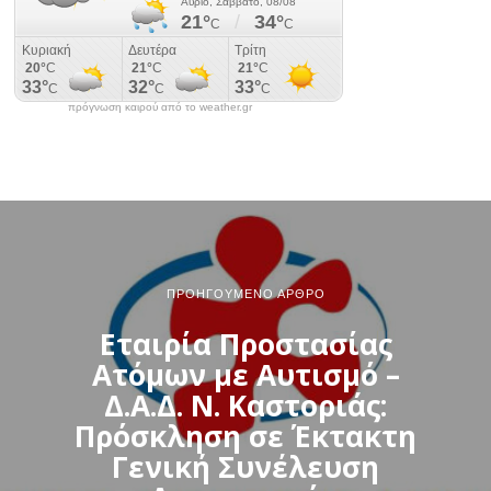
πρόγνωση καιρού από το weather.gr
ΠΡΟΗΓΟΎΜΕΝΟ ΆΡΘΡΟ
Εταιρία Προστασίας
Ατόμων με Αυτισμό –
Δ.Α.Δ. N. Καστοριάς:
Πρόσκληση σε Έκτακτη
Γενική Συνέλευση