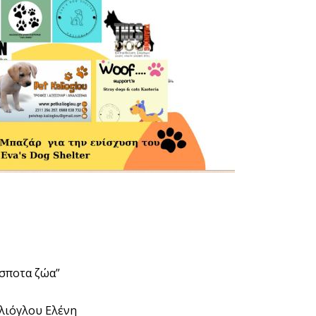
έσποτα ζώα”
αλιόγλου Ελένη