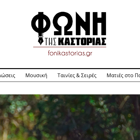
λώσεις
Μουσική
Ταινίες & Σειρές
Ματιές στο Π