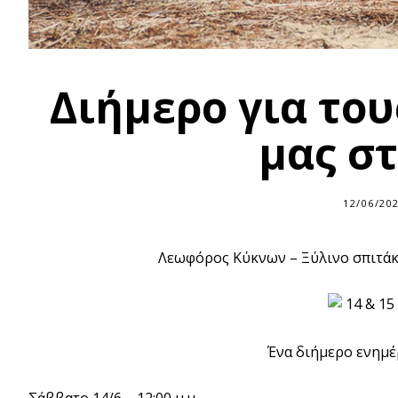
Διήμερο για το
μας σ
12/06/20
Λεωφόρος Κύκνων – Ξύλινο σπιτάκι
14 & 15 
Ένα διήμερο ενημέ
Σάββατο 14/6 – 12:00 μ.μ.