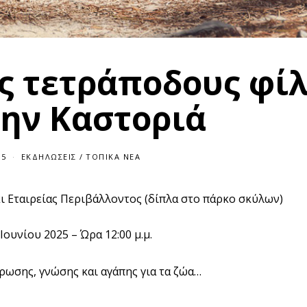
υς τετράποδους φί
την Καστοριά
25
ΕΚΔΗΛΏΣΕΙΣ
/
ΤΟΠΙΚΆ ΝΈΑ
 Εταιρείας Περιβάλλοντος (δίπλα στο πάρκο σκύλων)
Ιουνίου 2025 – Ώρα 12:00 μ.μ.
ρωσης, γνώσης και αγάπης για τα ζώα…