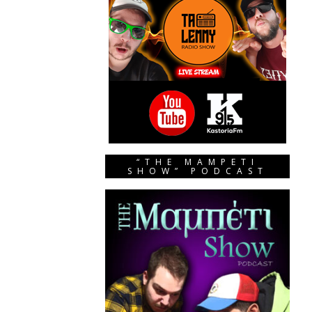
“THE MAMPETI
SHOW” PODCAST