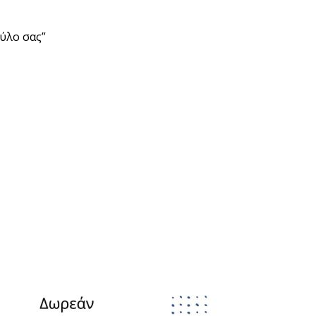
ύλο σας”